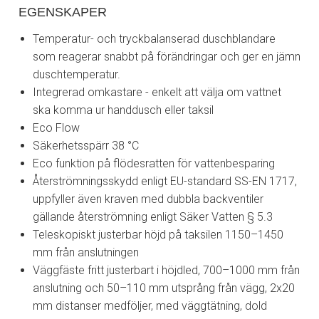
EGENSKAPER
Temperatur- och tryckbalanserad duschblandare
som reagerar snabbt på förändringar och ger en jämn
duschtemperatur.
Integrerad omkastare - enkelt att välja om vattnet
ska komma ur handdusch eller taksil
Eco Flow
Säkerhetsspärr 38 °C
Eco funktion på flödesratten för vattenbesparing
Återströmningsskydd enligt EU-standard SS-EN 1717,
uppfyller även kraven med dubbla backventiler
gällande återströmning enligt Säker Vatten § 5.3
Teleskopiskt justerbar höjd på taksilen 1150–1450
mm från anslutningen
Väggfäste fritt justerbart i höjdled, 700–1000 mm från
anslutning och 50–110 mm utsprång från vägg, 2x20
mm distanser medföljer, med väggtätning, dold