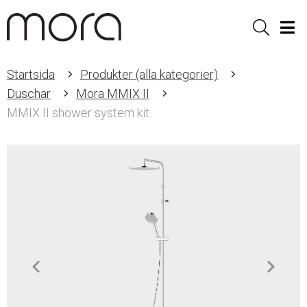
Sök
Men
Startsida
Produkter (alla kategorier)
Duschar
Mora MMIX II
MMIX II shower system kit
Item
1
of