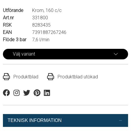
Utförande
Krom, 160 c/c
Art.nr
331800
RSK
8283435
EAN
7391887267246
Flöde 3 bar
7,6 l/min
Välj variant
Produktblad
Produktblad utökad
Facebook
Instagram
Twitter
Pinterest
Linkedin
TEKNISK INFORMATION