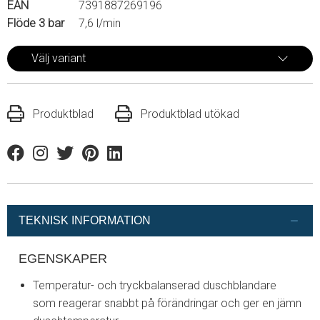
EAN
7391887269196
Flöde 3 bar
7,6 l/min
Välj variant
Produktblad
Produktblad utökad
Facebook
Instagram
Twitter
Pinterest
Linkedin
TEKNISK INFORMATION
EGENSKAPER
Temperatur- och tryckbalanserad duschblandare
som reagerar snabbt på förändringar och ger en jämn