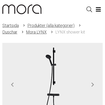
Sök
Men
Startsida
Produkter (alla kategorier)
Duschar
Mora LYNX
LYNX shower kit
Item
1
of
4