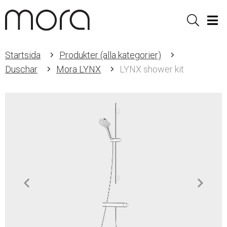
Sök
Men
Startsida
Produkter (alla kategorier)
Duschar
Mora LYNX
LYNX shower kit
Item
1
of
3