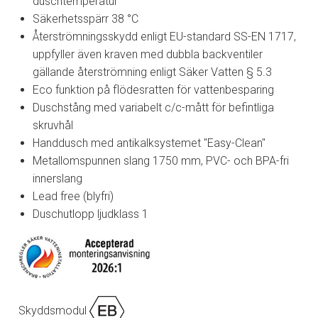
duschtemperatur
Säkerhetsspärr 38 °C
Återströmningsskydd enligt EU-standard SS-EN 1717,
uppfyller även kraven med dubbla backventiler
gällande återströmning enligt Säker Vatten § 5.3
Eco funktion på flödesratten för vattenbesparing
Duschstång med variabelt c/c-mått för befintliga
skruvhål
Handdusch med antikalksystemet "Easy-Clean"
Metallomspunnen slang 1750 mm, PVC- och BPA-fri
innerslang
Lead free (blyfri)
Duschutlopp ljudklass 1
Skyddsmodul