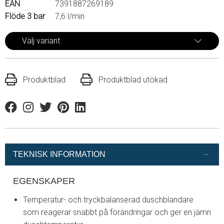
EAN
7391887269189
Flöde 3 bar
7,6 l/min
Välj variant
Produktblad
Produktblad utökad
Facebook
Instagram
Twitter
Pinterest
Linkedin
TEKNISK INFORMATION
EGENSKAPER
Temperatur- och tryckbalanserad duschblandare
som reagerar snabbt på förändringar och ger en jämn