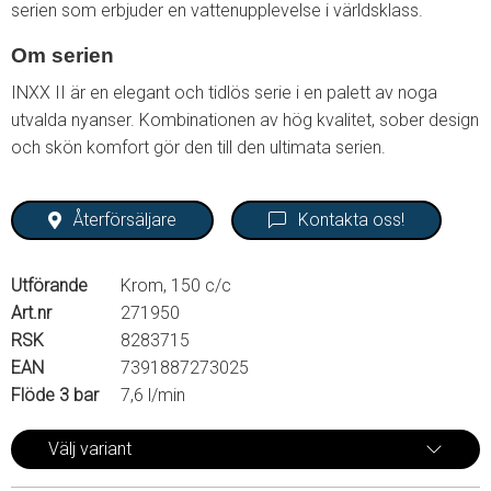
serien som erbjuder en vattenupplevelse i världsklass.
Om serien
INXX II är en elegant och tidlös serie i en palett av noga
utvalda nyanser. Kombinationen av hög kvalitet, sober design
och skön komfort gör den till den ultimata serien.
Återförsäljare
Kontakta oss!
Utförande
Krom, 150 c/c
Art.nr
271950
RSK
8283715
EAN
7391887273025
Flöde 3 bar
7,6 l/min
Välj variant