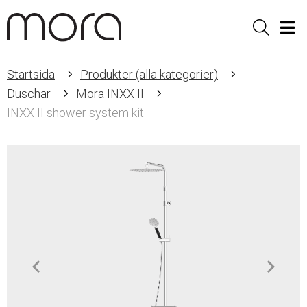
Sök
Men
Startsida
Produkter (alla kategorier)
Duschar
Mora INXX II
INXX II shower system kit
Item
1
of