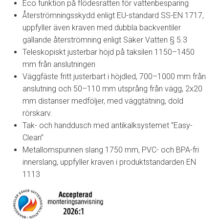
Eco funktion på flödesratten för vattenbesparing
Återströmningsskydd enligt EU-standard SS-EN 1717,
uppfyller även kraven med dubbla backventiler
gällande återströmning enligt Säker Vatten § 5.3
Teleskopiskt justerbar höjd på taksilen 1150–1450
mm från anslutningen
Väggfäste fritt justerbart i höjdled, 700–1000 mm från
anslutning och 50–110 mm utsprång från vägg, 2x20
mm distanser medföljer, med väggtätning, dold
rörskarv.
Tak- och handdusch med antikalksystemet ”Easy-
Clean”
Metallomspunnen slang 1750 mm, PVC- och BPA-fri
innerslang, uppfyller kraven i produktstandarden EN
1113