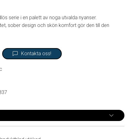
dlös serie i en palett av noga utvalda nyanser.
et, sober design och skön komfort gör den till den
Kontakta oss!
c
837