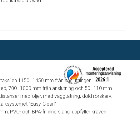
Produktblad utökad
n
å taksilen 1150–1450 mm från anslutningen
höjdled, 700–1000 mm från anslutning och 50–110 mm
istanser medföljer, med väggtätning, dold rörskarv.
alksystemet ”Easy-Clean”
, PVC- och BPA-fri innerslang, uppfyller kraven i