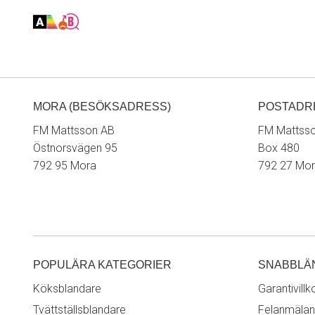
MORA (BESÖKSADRESS)
POSTADR
FM Mattsson AB
FM Mattss
Östnorsvägen 95
Box 480
792 95 Mora
792 27 Mo
POPULÄRA KATEGORIER
SNABBLÄ
Köksblandare
Garantivillk
Tvättställsblandare
Felanmälan