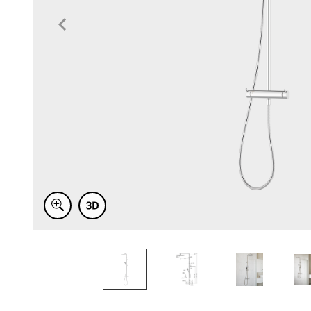
Item
1
of
5