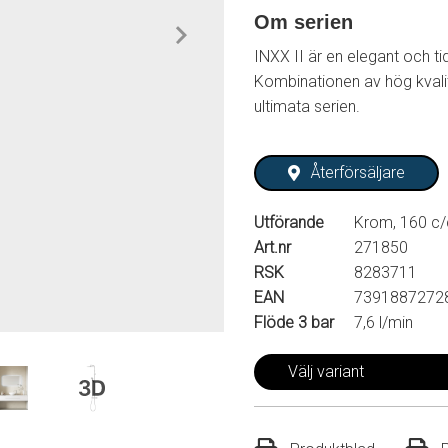
Om serien
INXX II är en elegant och ti
Kombinationen av hög kvalit
ultimata serien.
Återförsäljare
Utförande
Krom, 160 c/
Art.nr
271850
RSK
8283711
EAN
7391887272
Flöde 3 bar
7,6 l/min
Välj variant