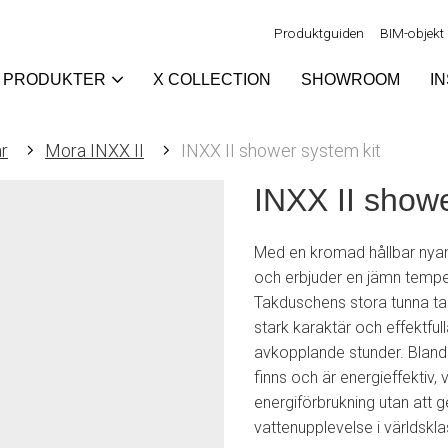
Produktguiden
BIM-objekt
PRODUKTER
X COLLECTION
SHOWROOM
I
r
Mora INXX II
INXX II shower system kit
INXX II showe
Med en kromad hållbar nyan
och erbjuder en jämn temper
Takduschens stora tunna tak
stark karaktär och effektfu
avkopplande stunder. Bland
finns och är energieffektiv, 
energiförbrukning utan att 
vattenupplevelse i världskla