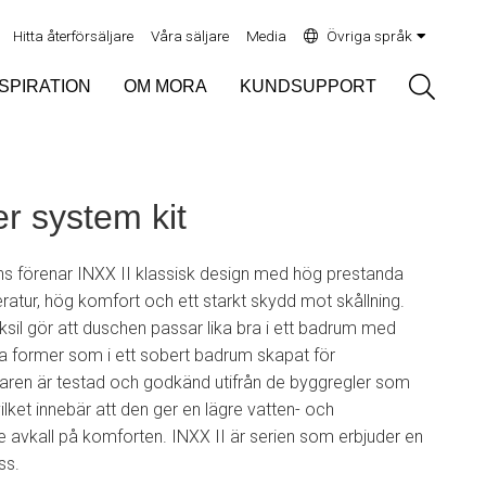
Hitta återförsäljare
Våra säljare
Media
Övriga språk
Sök
NSPIRATION
OM MORA
KUNDSUPPORT
r system kit
s förenar INXX II klassisk design med hög prestanda
atur, hög komfort och ett starkt skydd mot skållning.
sil gör att duschen passar lika bra i ett badrum med
lla former som i ett sobert badrum skapat för
aren är testad och godkänd utifrån de byggregler som
vilket innebär att den ger en lägre vatten- och
ge avkall på komforten. INXX II är serien som erbjuder en
ss.