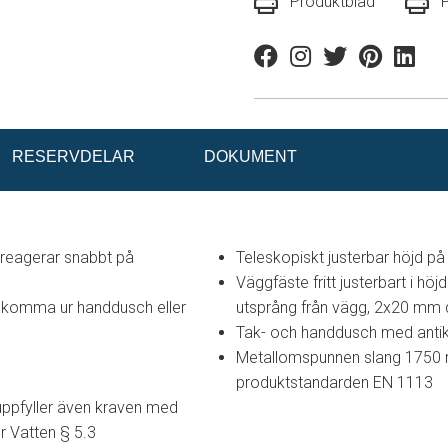
Produktblad
Facebook
Instagram
Twitter
Pinterest
Linkedi
RESERVDELAR
DOKUMENT
reagerar snabbt på
Teleskopiskt justerbar höjd p
Väggfäste fritt justerbart i 
a komma ur handdusch eller
utsprång från vägg, 2x20 mm d
Tak- och handdusch med antik
Metallomspunnen slang 1750 mm
produktstandarden EN 1113
uppfyller även kraven med
r Vatten § 5.3