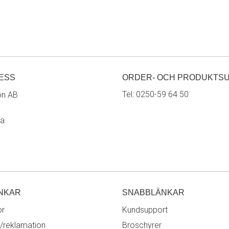
ESS
ORDER- OCH PRODUKTS
Tel:
0250-59 64 50
on AB
ra
NKAR
SNABBLÄNKAR
or
Kundsupport
/reklamation
Broschyrer