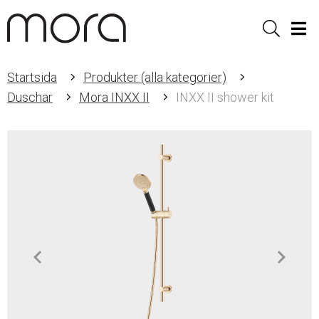
Sök
Men
Startsida
Produkter (alla kategorier)
Duschar
Mora INXX II
INXX II shower kit
Item
1
of
3