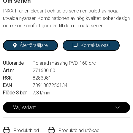
Om serien
INXX II är en elegant och tidlös serie i en palett av noga
utvalda nyanser. Kombinationen av hög kvalitet, sober design
och skön komfort gör den till den ultimata serien.
Återförsäljare
Kontakta oss!
Utförande
Polerad mässing PVD, 160 c/c
Art.nr
271600.60
RSK
8283081
EAN
7391887256134
Flöde 3 bar
7,3 l/min
Välj variant
Produktblad
Produktblad utökad