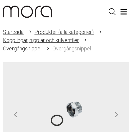
Sök
Men
Startsida
Produkter (alla kategorier)
Kopplingar, nipplar och kulventiler
Övergångsnippel
Övergångsnippel
Item
1
of