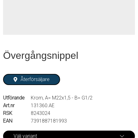
2
Övergångsnippel
Återförsäljare
Utförande
Krom, A= M22x1,5 - B= G1/2
Art.nr
131360.AE
RSK
8243024
EAN
7391887181993
Välj variant