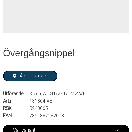
2
Övergångsnippel
Återförsäljare
Utförande
Krom, A= G1/2 - B= M22x1
Art.nr
131364.AE
RSK
8243065
EAN
7391887182013
Välj variant