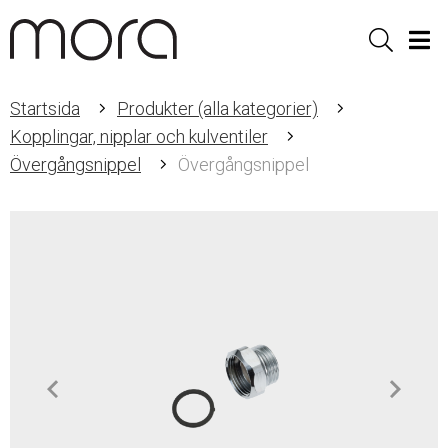
Sök
Men
Startsida
Produkter (alla kategorier)
Kopplingar, nipplar och kulventiler
Övergångsnippel
Övergångsnippel
Item
1
of