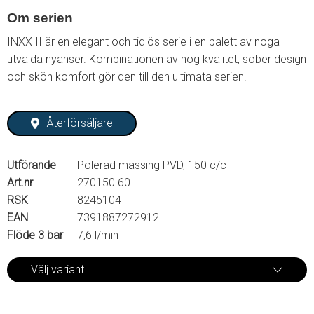
Om serien
INXX II är en elegant och tidlös serie i en palett av noga
utvalda nyanser. Kombinationen av hög kvalitet, sober design
och skön komfort gör den till den ultimata serien.
Återförsäljare
Utförande
Polerad mässing PVD, 150 c/c
Art.nr
270150.60
RSK
8245104
EAN
7391887272912
Flöde 3 bar
7,6 l/min
Välj variant