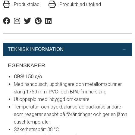
Produktblad
Produktblad utökad
Facebook
Instagram
Twitter
Pinterest
Linkedin
TEKNISK INFORMATION
EGENSKAPER
OBS! 150 c/c
Med handdusch, upphängare och metallomspunnen
slang 1750 mm, PVC- och BPA-fri innerslang
Utloppspip med inbyggd omkastare
Temperatur- och tryckbalanserad badkarsblandare
som reagerar snabbt på förändringar och ger en jämn
duschtemperatur
Säkerhetsspärr 38 °C