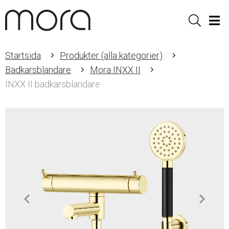
Sök
Men
Startsida
Produkter (alla kategorier)
Badkarsblandare
Mora INXX II
INXX II badkarsblandare
Item
1
of