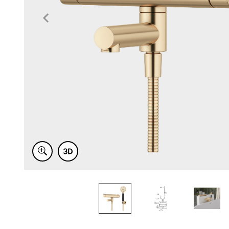
Item
1
of
4