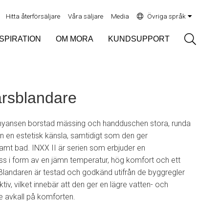
Hitta återförsäljare
Våra säljare
Media
Övriga språk
Sök
NSPIRATION
OM MORA
KUNDSUPPORT
arsblandare
 nyansen borstad mässing och handduschen stora, runda
 en estetisk känsla, samtidigt som den ger
lsamt bad. INXX II är serien som erbjuder en
ass i form av en jämn temperatur, hög komfort och ett
 Blandaren är testad och godkänd utifrån de byggregler
tiv, vilket innebär att den ger en lägre vatten- och
ge avkall på komforten.