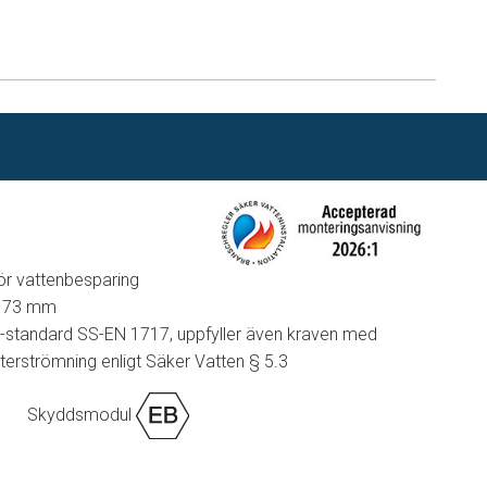
n
för vattenbesparing
 173 mm
U-standard SS-EN 1717, uppfyller även kraven med
terströmning enligt Säker Vatten § 5.3
Skyddsmodul