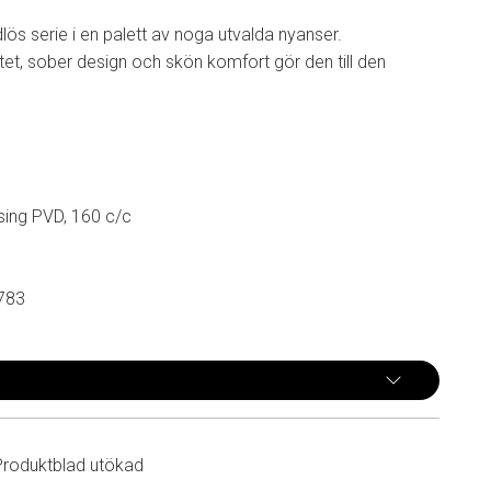
dlös serie i en palett av noga utvalda nyanser.
et, sober design och skön komfort gör den till den
ing PVD, 160 c/c
783
Produktblad utökad