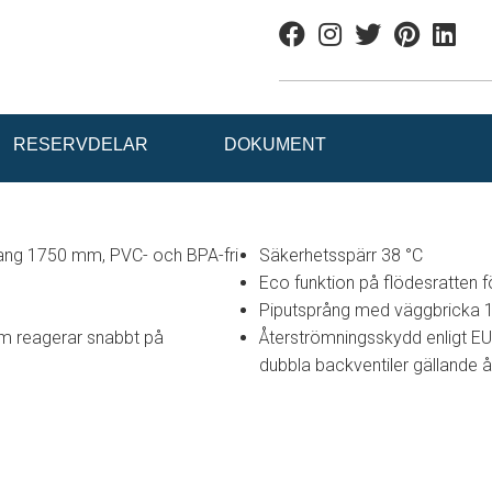
Facebook
Instagram
Twitter
Pinterest
Linkedi
RESERVDELAR
DOKUMENT
ng 1750 mm, PVC- och BPA-fri
Säkerhetsspärr 38 °C
Eco funktion på flödesratten 
Piputsprång med väggbricka
m reagerar snabbt på
Återströmningsskydd enligt E
dubbla backventiler gällande å