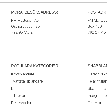
MORA (BESÖKSADRESS)
POSTADR
FM Mattsson AB
FM Mattss
Östnorsvägen 95
Box 480
792 95 Mora
792 27 Mo
POPULÄRA KATEGORIER
SNABBLÄ
Köksblandare
Garantivillk
Tvättställsblandare
Felanmälan
Duschar
Skötsel oc
Tillbehör
Integritetsp
Reservdelar
Om Mora