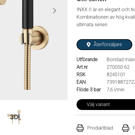
INXX II är en elegant och ti
Kombinationen av hög kvalit
ultimata serien.
Återförsäljare
Utförande
Borstad mäss
Art.nr
270050.62
RSK
8245101
EAN
7391887272
Flöde 3 bar
7,6 l/min
Välj variant
Produktblad