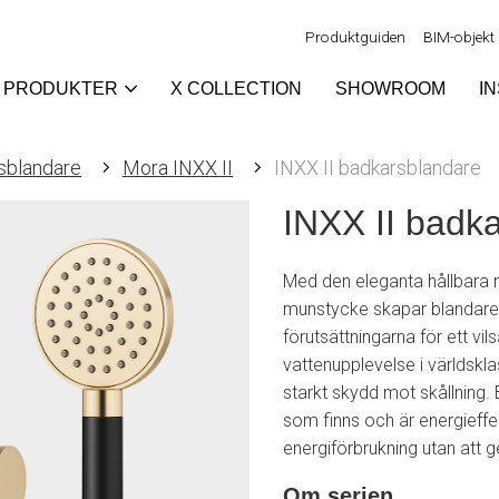
Produktguiden
BIM-objekt
PRODUKTER
X COLLECTION
SHOWROOM
I
sblandare
Mora INXX II
INXX II badkarsblandare
INXX II badk
Med den eleganta hållbara
munstycke skapar blandaren
förutsättningarna för ett vi
vattenupplevelse i världskl
starkt skydd mot skållning.
som finns och är energieffek
energiförbrukning utan att 
Om serien