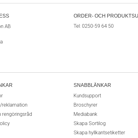
ESS
ORDER- OCH PRODUKTS
Tel:
0250-59 64 50
on AB
ra
NKAR
SNABBLÄNKAR
or
Kundsupport
/reklamation
Broschyrer
h rengöringsråd
Mediabank
olicy
Skapa Sortilog
Skapa hyllkantsetiketter