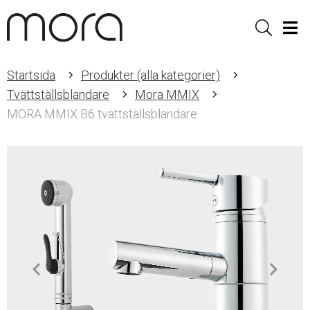
Sök
Men
Startsida
Produkter (alla kategorier)
Tvättställsblandare
Mora MMIX
MORA MMIX B6 tvättställsblandare
Item
1
of