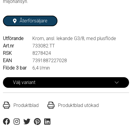
miljöhänsyn.
Återförsäljare
Utförande
Krom, ansl. lekande G3/8, med plusflöde
Art.nr
733082.TT
RSK
8278424
EAN
7391887227028
Flöde 3 bar
6,4 l/min
Välj variant
Produktblad
Produktblad utökad
Facebook
Instagram
Twitter
Pinterest
Linkedin