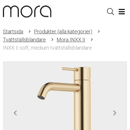
Sök
Men
Startsida
Produkter (alla kategorier)
Tvättställsblandare
Mora INXX II
INXX II soft, medium tvättställsblandare
Item
1
of