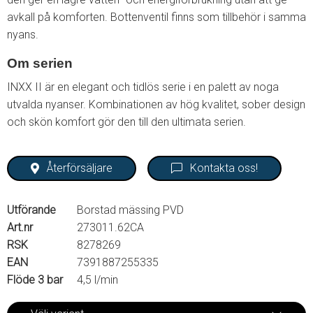
avkall på komforten. Bottenventil finns som tillbehör i samma
nyans.
Om serien
INXX II är en elegant och tidlös serie i en palett av noga
utvalda nyanser. Kombinationen av hög kvalitet, sober design
och skön komfort gör den till den ultimata serien.
Återförsäljare
Kontakta oss!
Utförande
Borstad mässing PVD
Art.nr
273011.62CA
RSK
8278269
EAN
7391887255335
Flöde 3 bar
4,5 l/min