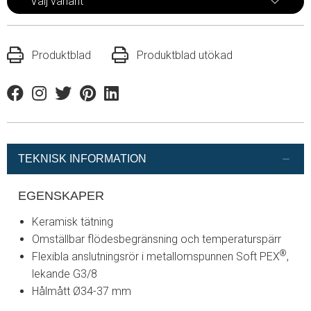
Välj variant
Produktblad
Produktblad utökad
Facebook
Instagram
Twitter
Pinterest
Linkedin
TEKNISK INFORMATION
EGENSKAPER
Keramisk tätning
Omställbar flödesbegränsning och temperaturspärr
®
Flexibla anslutningsrör i metallomspunnen Soft PEX
,
lekande G3/8
Hålmått Ø34-37 mm