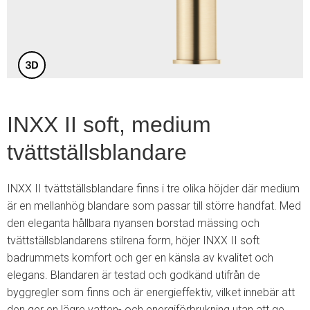
3
INXX II soft, medium
tvättställsblandare
INXX II tvättställsblandare finns i tre olika höjder där medium
är en mellanhög blandare som passar till större handfat. Med
den eleganta hållbara nyansen borstad mässing och
tvättställsblandarens stilrena form, höjer INXX II soft
badrummets komfort och ger en känsla av kvalitet och
elegans. Blandaren är testad och godkänd utifrån de
byggregler som finns och är energieffektiv, vilket innebär att
den ger en lägre vatten- och energiförbrukning utan att ge