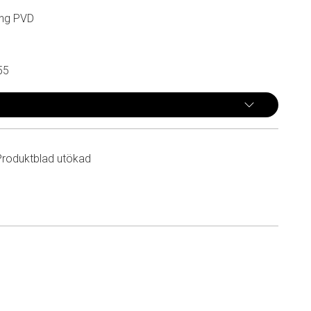
ing PVD
55
Produktblad utökad
n