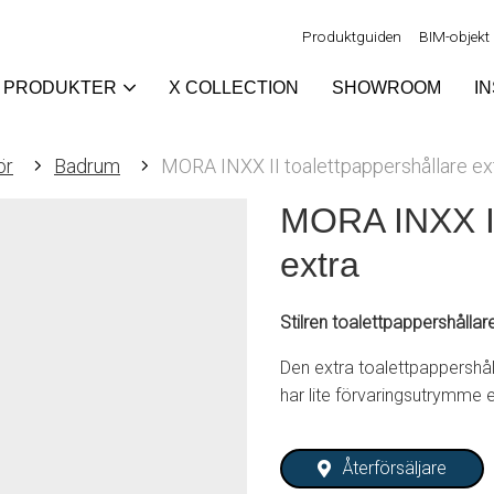
Produktguiden
BIM-objekt
PRODUKTER
X COLLECTION
SHOWROOM
I
ör
Badrum
MORA INXX II toalettpappershållare ex
MORA INXX II
extra
Stilren toalettpappershålla
Den extra toalettpappershåll
har lite förvaringsutrymme e
Återförsäljare