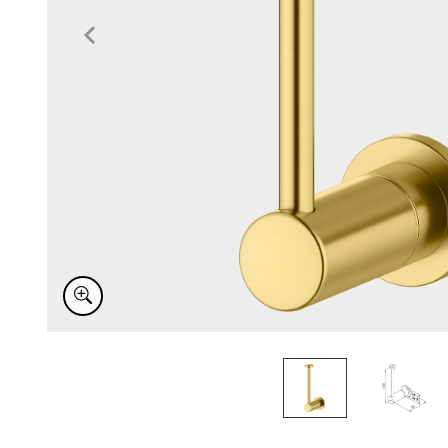
Item
1
of
2