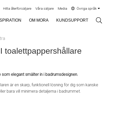
Hitta återförsäljare
Våra säljare
Media
Övriga språk
Sök
NSPIRATION
OM MORA
KUNDSUPPORT
tra
 toalettpappershållare
re som elegant smälter in i badrumsdesignen.
aren är en skarp, funktionell lösning för dig som kanske
ller bara vill minimera detaljerna i badrummet.