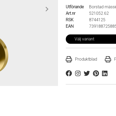
Utförande
Borstad mäss
Art.nr
521052.62
RSK
8744125
EAN
73918872588
Välj variant
Produktblad
Facebook
Instagram
Twitter
Pinterest
Linkedi