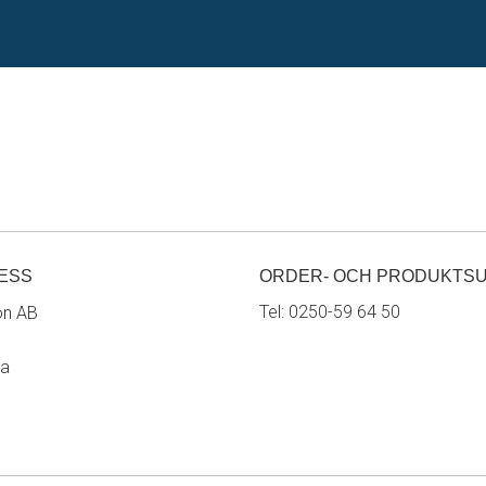
ESS
ORDER- OCH PRODUKTS
Tel:
0250-59 64 50
on AB
ra