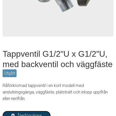
1
of
2
Tappventil G1/2"U x G1/2"U,
med backventil och väggfäste
Utgått
Råförkromad tappventil i en kort modell med
anslutningsgänga, väggfäste, platstratt och inlopp uppifrån
eller nerifrån.
Återförsäljare