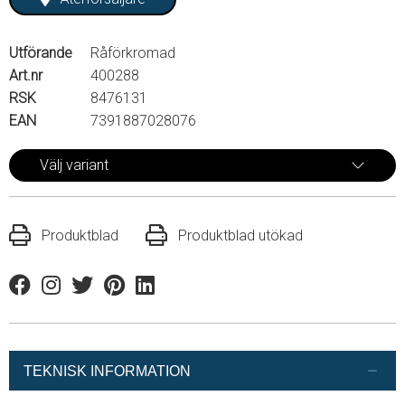
Utförande
Råförkromad
Art.nr
400288
RSK
8476131
EAN
7391887028076
Välj variant
Produktblad
Produktblad utökad
Facebook
Instagram
Twitter
Pinterest
Linkedin
TEKNISK INFORMATION