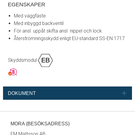
EGENSKAPER
Med väggfäste
Med inbyggd backventil
För ansl. uppåt skifta ansl. nippel och lock
Återströmningsskydd enligt EU-standard SS-EN 1717
Skyddsmodul
DOKUMENT
MORA (BESÖKSADRESS)
FM Mattsson AB