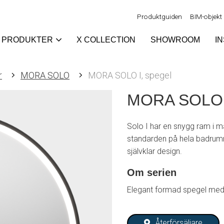
Produktguiden
BIM-objekt
PRODUKTER
X COLLECTION
SHOWROOM
I
r
MORA SOLO
MORA SOLO I, spegel
MORA SOLO I
Solo I har en snygg ram i m
standarden på hela badrum
självklar design.
Om serien
Elegant formad spegel med 
Återförsäljare