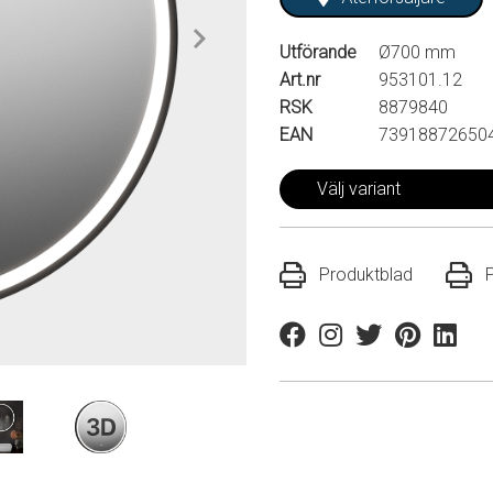
Utförande
Ø700 mm
Art.nr
953101.12
RSK
8879840
EAN
73918872650
Välj variant
Produktblad
Facebook
Instagram
Twitter
Pinterest
Linkedi