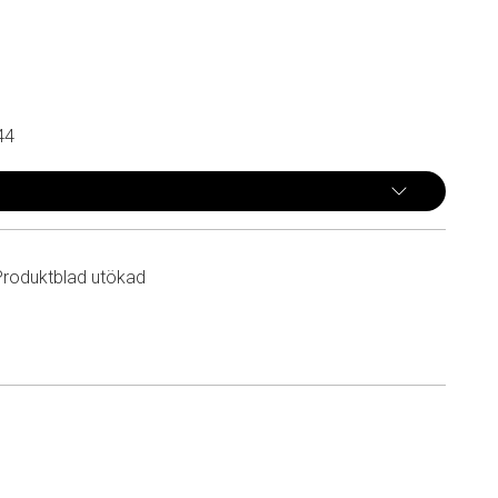
44
Produktblad utökad
n