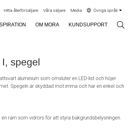
Hitta återförsäljare
Våra säljare
Media
Övriga språk
Sök
NSPIRATION
OM MORA
KUNDSUPPORT
, spegel
attsvart aluminium som omsluter en LED-list och höjer
met. Spegeln är skyddad mot imma och har en enkel och
en ram som vidrörs för att styra bakgrundsbelysningen.