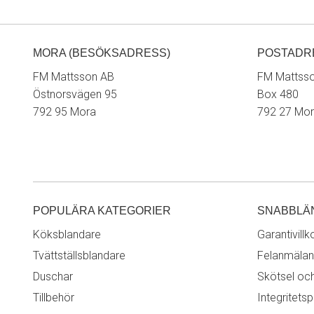
MORA (BESÖKSADRESS)
POSTADR
FM Mattsson AB
FM Mattss
Östnorsvägen 95
Box 480
792 95 Mora
792 27 Mo
POPULÄRA KATEGORIER
SNABBLÄ
Köksblandare
Garantivillk
Tvättställsblandare
Felanmälan
Duschar
Skötsel oc
Tillbehör
Integritetsp