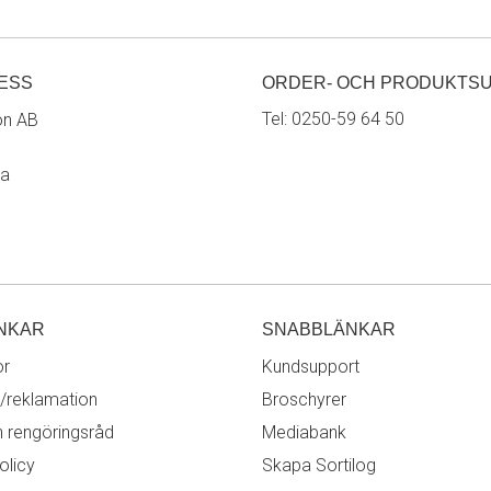
ESS
ORDER- OCH PRODUKTS
Tel:
0250-59 64 50
on AB
ra
NKAR
SNABBLÄNKAR
or
Kundsupport
/reklamation
Broschyrer
h rengöringsråd
Mediabank
olicy
Skapa Sortilog