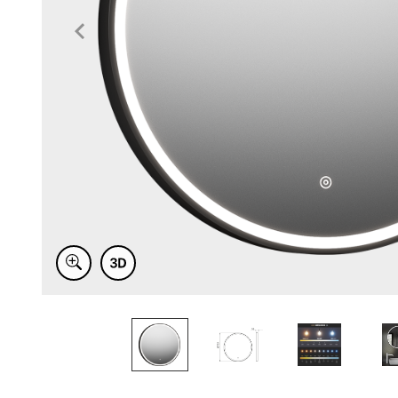
Item
1
of
5