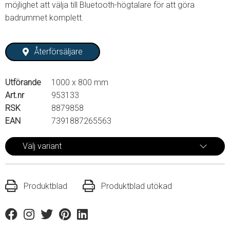
möjlighet att välja till Bluetooth-högtalare för att göra
badrummet komplett.
Återförsäljare
Utförande
1000 x 800 mm
Art.nr
953133
RSK
8879858
EAN
7391887265563
Välj variant
Produktblad
Produktblad utökad
Facebook
Instagram
Twitter
Pinterest
Linkedin