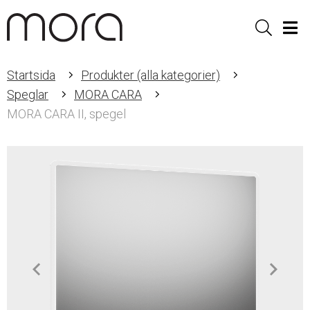
Sök
Men
Startsida
Produkter (alla kategorier)
Speglar
MORA CARA
MORA CARA II, spegel
Item
1
of