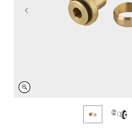
Item
1
of
2