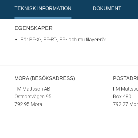
TEKNISK INFORMATION
DOKUMENT
EGENSKAPER
För PE-X-, PE-RT-, PB- och multilayer-rör
MORA (BESÖKSADRESS)
POSTADR
FM Mattsson AB
FM Mattss
Östnorsvägen 95
Box 480
792 95 Mora
792 27 Mo