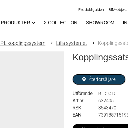
Produktguiden
BIM-objekt
PRODUKTER
X COLLECTION
SHOWROOM
I
PL kopplingssystem
Lilla systemet
Kopplingssat
Kopplingssat
Återförsäljare
Utförande
B. D: Ø15
Art.nr
632405
RSK
8543470
EAN
73918871519