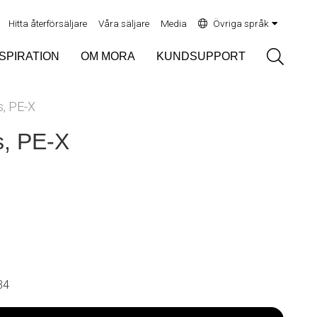
Hitta återförsäljare
Våra säljare
Media
Övriga språk
Sök
NSPIRATION
OM MORA
KUNDSUPPORT
s, PE-X
s, PE-X
34