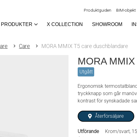
Produktguiden
BIM-objekt
PRODUKTER
X COLLECTION
SHOWROOM
I
are
Care
MORA MMIX T5 care duschblandare
MORA MMIX T
Utgått
Ergonomisk termostatblanda
tryckknapp som går manövr
kontrast för synskadade sam
Återförsäljare
Utförande
Krom/svart, 1