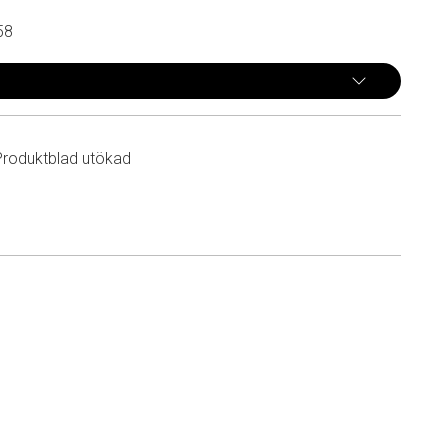
58
Produktblad utökad
n