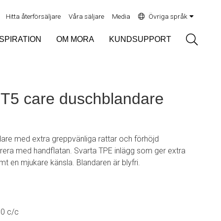
Hitta återförsäljare
Våra säljare
Media
Övriga språk
Sök
NSPIRATION
OM MORA
KUNDSUPPORT
5 care duschblandare
re med extra greppvänliga rattar och förhöjd
era med handflatan. Svarta TPE inlägg som ger extra
t en mjukare känsla. Blandaren är blyfri.
50 c/c