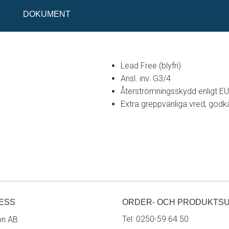
DOKUMENT
Lead Free (blyfri)
Ansl. inv. G3/4
Återströmningsskydd enligt E
Extra greppvänliga vred, godk
ESS
ORDER- OCH PRODUKTS
Tel:
0250-59 64 50
on AB