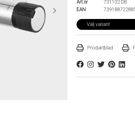
Art.nr
731102.DB
EAN
73918872288
Välj variant
Produktblad
Facebook
Instagram
Twitter
Pinterest
Linkedi