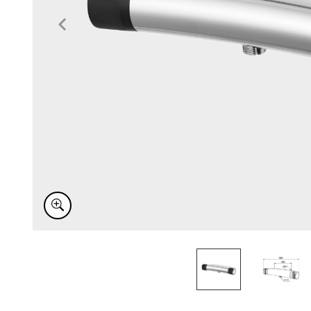
Item
1
of
2