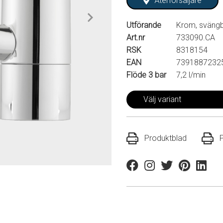
Återförsäljare
Utförande
Krom, svängb
Art.nr
733090.CA
RSK
8318154
EAN
7391887232
Flöde 3 bar
7,2 l/min
Välj variant
Produktblad
Facebook
Instagram
Twitter
Pinterest
Linkedi