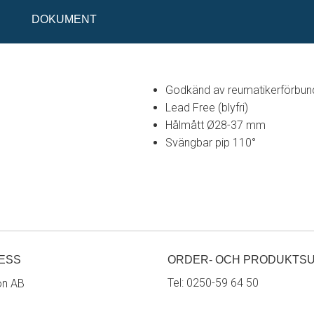
DOKUMENT
Godkänd av reumatikerförbun
Lead Free (blyfri)
Hålmått Ø28-37 mm
Svängbar pip 110°
ESS
ORDER- OCH PRODUKTS
Tel:
0250-59 64 50
on AB