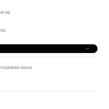
ar pip
596
Produktblad utökad
n