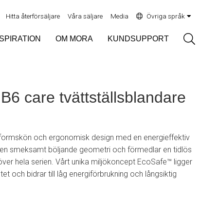
Hitta återförsäljare
Våra säljare
Media
Övriga språk
Sök
NSPIRATION
OM MORA
KUNDSUPPORT
e
 care tvättställsblandare
ormskön och ergonomisk design med en energieffektiv
v en smeksamt böljande geometri och förmedlar en tidlös
er hela serien. Vårt unika miljökoncept EcoSafe™ ligger
etet och bidrar till låg energiförbrukning och långsiktig