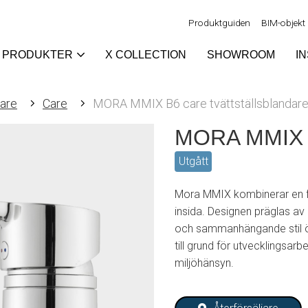
Produktguiden
BIM-objekt
PRODUKTER
X COLLECTION
SHOWROOM
I
are
Care
MORA MMIX B6 care tvättställsblandar
MORA MMIX B6
Utgått
Mora MMIX kombinerar en f
insida. Designen präglas a
och sammanhängande stil öv
till grund för utvecklingsarb
miljöhänsyn.