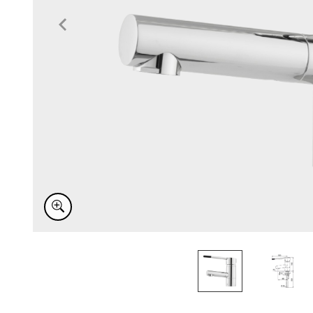
Item
1
of
2