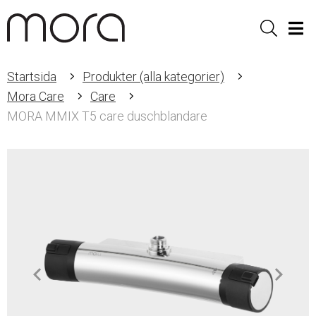
Sök
Men
Startsida
Produkter (alla kategorier)
Mora Care
Care
MORA MMIX T5 care duschblandare
Item
1
of