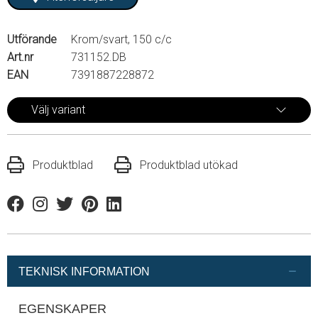
Utförande
Krom/svart, 150 c/c
Art.nr
731152.DB
EAN
7391887228872
Välj variant
Produktblad
Produktblad utökad
Facebook
Instagram
Twitter
Pinterest
Linkedin
TEKNISK INFORMATION
EGENSKAPER