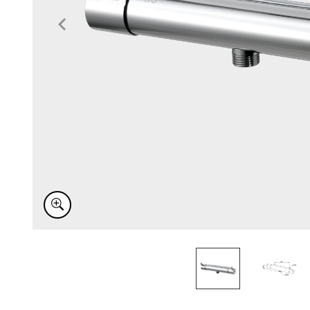
Item
1
of
2