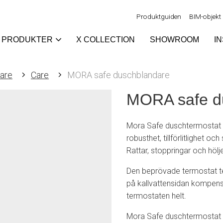
Produktguiden
BIM-objekt
PRODUKTER
X COLLECTION
SHOWROOM
I
are
Care
MORA safe duschblandare
MORA safe d
Mora Safe duschtermostat h
robusthet, tillförlitlighet och
Rattar, stoppringar och hölj
Den beprövade termostat te
på kallvattensidan kompense
termostaten helt.
Mora Safe duschtermostat ha