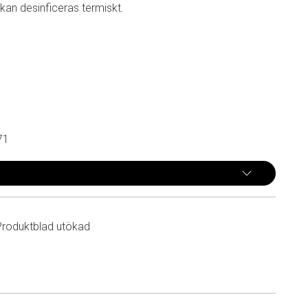
an desinficeras termiskt.
71
Produktblad utökad
n