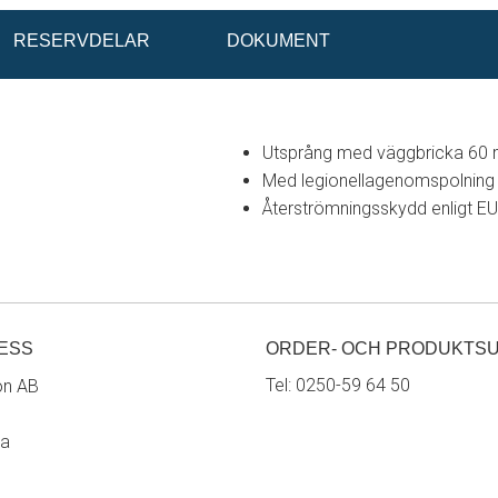
RESERVDELAR
DOKUMENT
Utsprång med väggbricka 60
Med legionellagenomspolning
Återströmningsskydd enligt E
ESS
ORDER- OCH PRODUKTS
Tel:
0250-59 64 50
on AB
ra