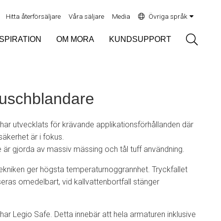
Hitta återförsäljare
Våra säljare
Media
Övriga språk
Sök
NSPIRATION
OM MORA
KUNDSUPPORT
uschblandare
ar utvecklats för krävande applikationsförhållanden där
 säkerhet är i fokus.
e är gjorda av massiv mässing och tål tuff användning.
kniken ger högsta temperaturnoggrannhet. Tryckfallet
ras omedelbart, vid kallvattenbortfall stänger
r Legio Safe. Detta innebär att hela armaturen inklusive