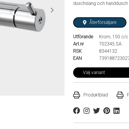
duschslang och handdusch k
Återförsäljare
Utförande
Krom, 150 c/c
Art.nr
702345.SA
RSK
8344132
EAN
73918872302
Välj variant
Produktblad
Facebook
Instagram
Twitter
Pinterest
Linkedi