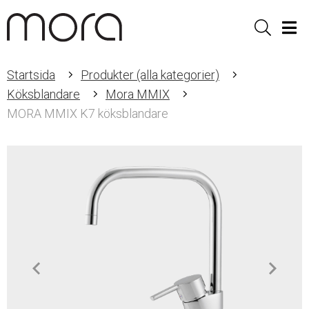
Sök
Men
Startsida
Produkter (alla kategorier)
Köksblandare
Mora MMIX
MORA MMIX K7 köksblandare
Item
1
of