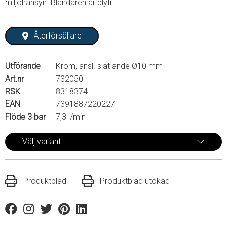
miljöhänsyn. Blandaren är blyfri.
Återförsäljare
Utförande
Krom, ansl. slät ände Ø10 mm
Art.nr
732050
RSK
8318374
EAN
7391887220227
Flöde 3 bar
7,3 l/min
Välj variant
Produktblad
Produktblad utökad
Facebook
Instagram
Twitter
Pinterest
Linkedin