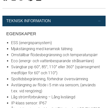
Facebook
Instagram
Twitter
Pinterest
Linkedin
TEKNISK INFORMATION
EGENSKAPER
ESS (energisparsystem)
Mjukstängning med keramisk tätning
Omställbar flödesbegränsning och temperaturspärr
Eco (energi- och vattenbesparande strålsamlare)
Svängbar pip 60°, 85°, 110° eller 360° (spärrsegment
medföljer för 60° och 110°)
Spoltidsbegränsning, förhindrar översvämning
Avstängning av flöde i 5 min via sensorn, (används
t.ex. vid rengöring)
Låg strömförbrukning – Lång livslängd
IP-klass sensor: IP67