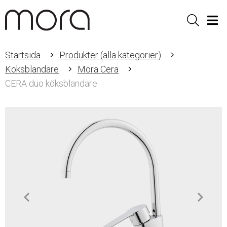
Sök
Men
Startsida
Produkter (alla kategorier)
Köksblandare
Mora Cera
CERA duo köksblandare
Item
1
of