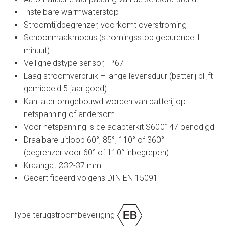
Instelbare warmwaterstop
Stroomtijdbegrenzer, voorkomt overstroming
Schoonmaakmodus (stromingsstop gedurende 1
minuut)
Veiligheidstype sensor, IP67
Laag stroomverbruik – lange levensduur (batterij blijft
gemiddeld 5 jaar goed)
Kan later omgebouwd worden van batterij op
netspanning of andersom
Voor netspanning is de adapterkit S600147 benodigd
Draaibare uitloop 60°, 85°, 110° of 360°
(begrenzer voor 60° of 110° inbegrepen)
Kraangat Ø32-37 mm
Gecertificeerd volgens DIN EN 15091
Type terugstroombeveiliging