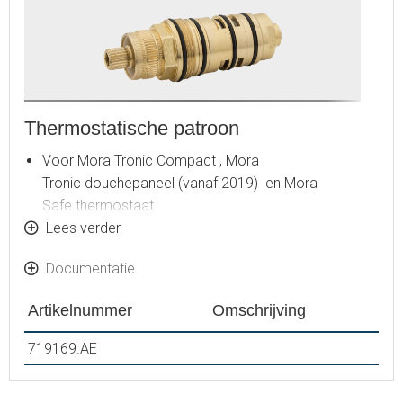
Thermostatische patroon
Voor Mora Tronic Compact , Mora
Tronic douchepaneel (vanaf 2019) en Mora
Safe thermostaat
Legiosafe
Lees verder
Documentatie
Artikelnummer
Omschrijving
719169.AE