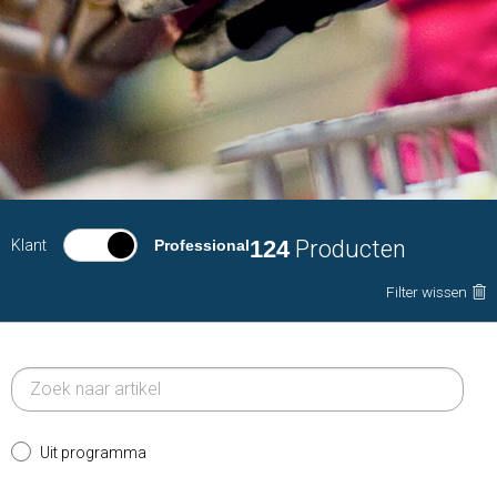
124
Producten
Klant
Professional
Filter wissen
Uit programma