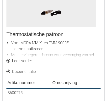
Thermostatische patroon
Voor MORA MMIX en FMM 9000E
thermostaatkranen
Met servicegereedschap voor vervanging van het
patroon
Lees verder
Documentatie
Artikelnummer
Omschrijving
S600275