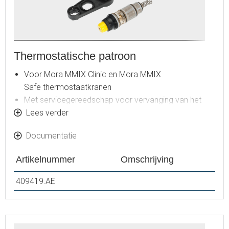
Thermostatische patroon
Voor Mora MMIX Clinic en Mora MMIX
Safe thermostaatkranen
Met servicegereedschap voor vervanging van het
patroon
Lees verder
Documentatie
Artikelnummer
Omschrijving
409419.AE