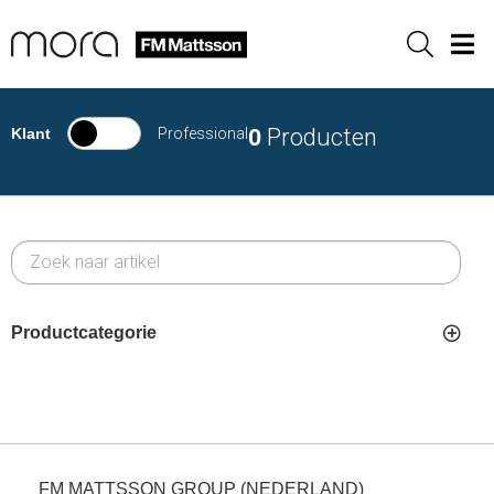
Sök
Men
0
Producten
Klant
Professional
Productcategorie
FM MATTSSON GROUP (NEDERLAND)