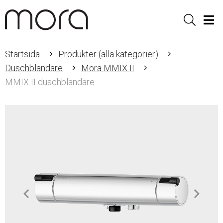
Sök
Men
Startsida
Produkter (alla kategorier)
Duschblandare
Mora MMIX II
MMIX II duschblandare
Item
1
of