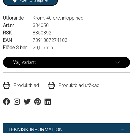
Återförsäljare
Utförande
Krom, 40 c/c, inlopp ned
Art.nr
334050
RSK
8350392
EAN
7391887274183
Flöde 3 bar
20,0 l/min
Välj variant
Produktblad
Produktblad utökad
Facebook
Instagram
Twitter
Pinterest
Linkedin
TEKNISK INFORMATION