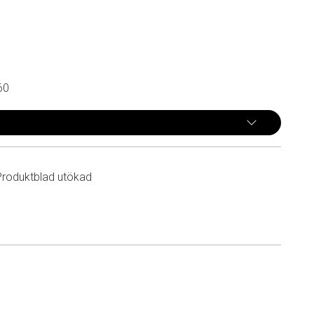
60
Produktblad utökad
n