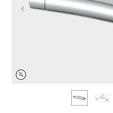
Item
1
of
2