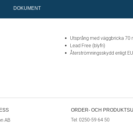
DOKUMENT
Utsprång med väggbricka 70
Lead Free (blyfri)
Återströmningsskydd enligt E
ESS
ORDER- OCH PRODUKTS
Tel:
0250-59 64 50
on AB