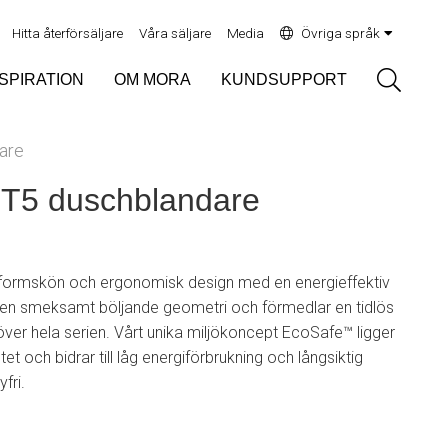
Hitta återförsäljare
Våra säljare
Media
Övriga språk
Sök
NSPIRATION
OM MORA
KUNDSUPPORT
are
5 duschblandare
ormskön och ergonomisk design med en energieffektiv
v en smeksamt böljande geometri och förmedlar en tidlös
er hela serien. Vårt unika miljökoncept EcoSafe™ ligger
etet och bidrar till låg energiförbrukning och långsiktig
fri.