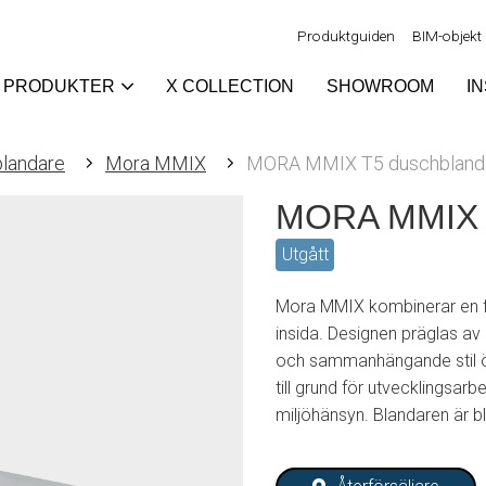
Produktguiden
BIM-objekt
PRODUKTER
X COLLECTION
SHOWROOM
I
landare
Mora MMIX
MORA MMIX T5 duschbland
MORA MMIX T
Utgått
Mora MMIX kombinerar en f
insida. Designen präglas a
och sammanhängande stil öv
till grund för utvecklingsarb
miljöhänsyn. Blandaren är bly