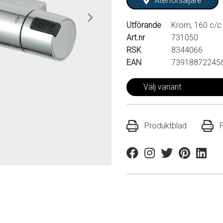
Återförsäljare
Utförande
Krom, 160 c/c
Art.nr
731050
RSK
8344066
EAN
73918872245
Välj variant
Produktblad
Facebook
Instagram
Twitter
Pinterest
Linkedi