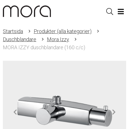
Sök
Men
Startsida
Produkter (alla kategorier)
Duschblandare
Mora Izzy
MORA IZZY duschblandare (160 c/c)
Item
1
of