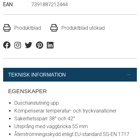
EAN
7391887212444
Produktblad
Produktblad utökad
Facebook
Instagram
Twitter
Pinterest
Linkedin
TEKNISK INFORMATION
EGENSKAPER
Duschanslutning upp
Kompenserar temperatur- och tryckvariationer
Säkerhetsspärr 38° och 42°
Utsprång med väggbricka 55 mm
Återströmningsskydd enligt EU-standard SS-EN 1717