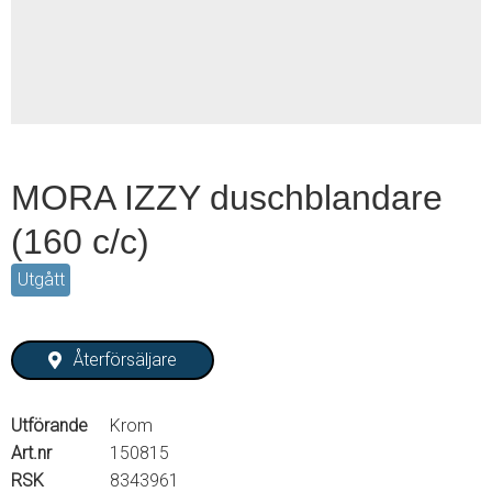
2
MORA IZZY duschblandare
(160 c/c)
Utgått
Återförsäljare
Utförande
Krom
Art.nr
150815
RSK
8343961