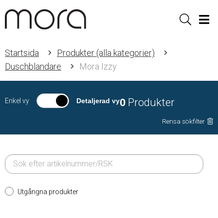
Sök
Men
Startsida
Produkter (alla kategorier)
Duschblandare
Mora Izzy
0
Produkter
Enkel vy
Detaljerad vy
Rensa sökfilter
Utgångna produkter