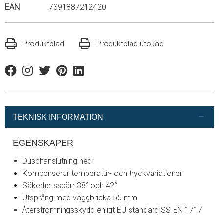
EAN
7391887212420
Produktblad
Produktblad utökad
Facebook
Instagram
Twitter
Pinterest
Linkedin
TEKNISK INFORMATION
EGENSKAPER
Duschanslutning ned
Kompenserar temperatur- och tryckvariationer
Säkerhetsspärr 38° och 42°
Utsprång med väggbricka 55 mm
Återströmningsskydd enligt EU-standard SS-EN 1717