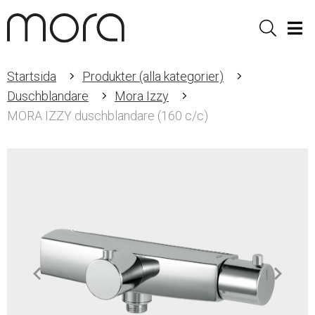
Sök
Men
Startsida
Produkter (alla kategorier)
Duschblandare
Mora Izzy
MORA IZZY duschblandare (160 c/c)
Item
1
of