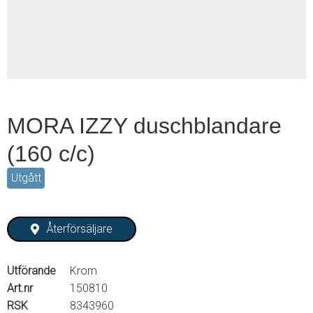
2
MORA IZZY duschblandare
(160 c/c)
Utgått
Återförsäljare
Utförande
Krom
Art.nr
150810
RSK
8343960