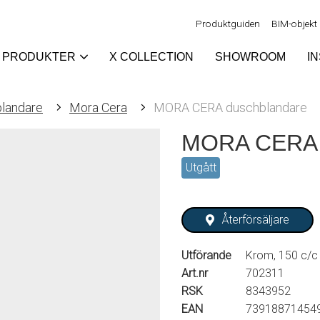
Produktguiden
BIM-objekt
PRODUKTER
X COLLECTION
SHOWROOM
I
landare
Mora Cera
MORA CERA duschblandare
MORA CERA 
Utgått
Återförsäljare
Utförande
Krom, 150 c/c
Art.nr
702311
RSK
8343952
EAN
73918871454