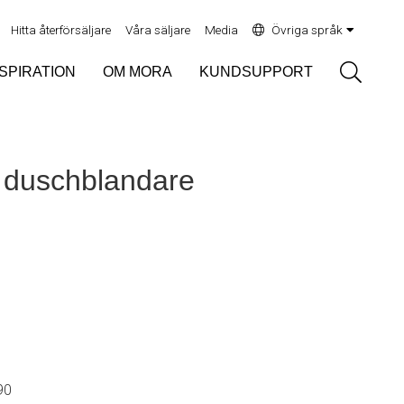
Hitta återförsäljare
Våra säljare
Media
Övriga språk
Sök
NSPIRATION
OM MORA
KUNDSUPPORT
duschblandare
90