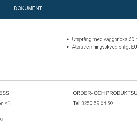
DOKUMENT
Utsprång med väggbricka 60
Återströmningsskydd enligt E
ESS
ORDER- OCH PRODUKTS
Tel:
0250-59 64 50
on AB
ra