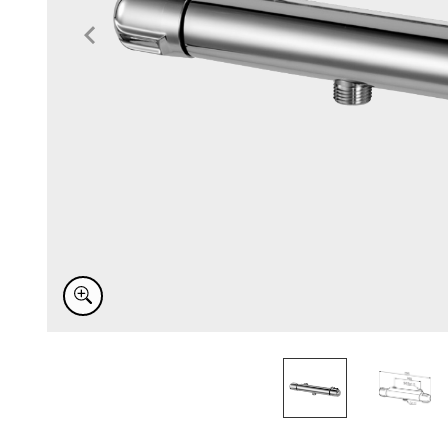
Item
1
of
2