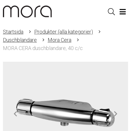
Sök
Men
Startsida
Produkter (alla kategorier)
Duschblandare
Mora Cera
MORA CERA duschblandare, 40 c/c
Item
1
of