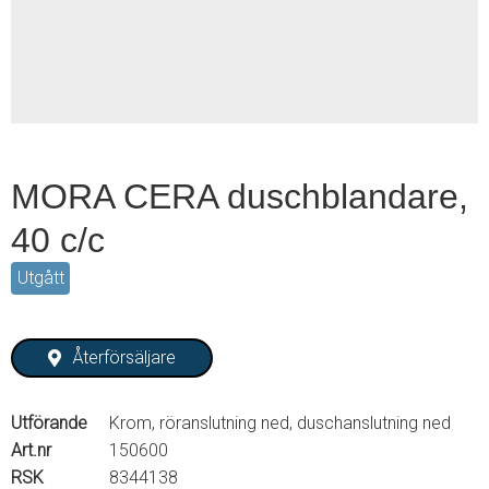
2
MORA CERA duschblandare,
40 c/c
Utgått
Återförsäljare
Utförande
Krom, röranslutning ned, duschanslutning ned
Art.nr
150600
RSK
8344138