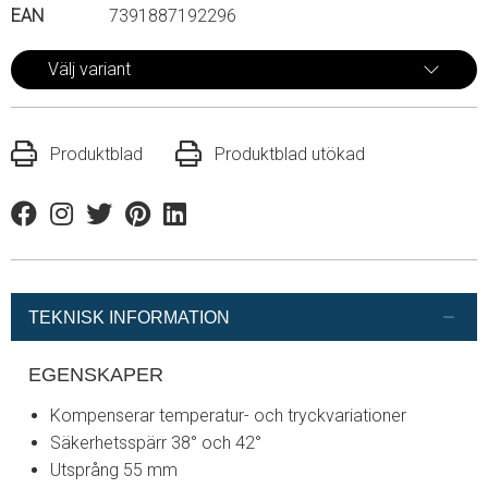
EAN
7391887192296
Välj variant
Produktblad
Produktblad utökad
Facebook
Instagram
Twitter
Pinterest
Linkedin
TEKNISK INFORMATION
EGENSKAPER
Kompenserar temperatur- och tryckvariationer
Säkerhetsspärr 38° och 42°
Utsprång 55 mm