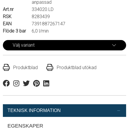
anpassad
Art.nr
334020.LD
RSK
8283439
EAN
7391887267147
Flöde 3 bar
6,0 l/min
Välj variant
Produktblad
Produktblad utökad
Facebook
Instagram
Twitter
Pinterest
Linkedin
TEKNISK INFORMATION
EGENSKAPER