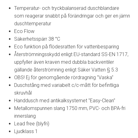
Temperatur- och tryckbalanserad duschblandare
som reagerar snabbt på förändringar och ger en jämn
duschtemperatur
Eco Flow
Säkerhetsspärr 38 °C
Eco funktion på flödesratten för vattenbesparing
Återströmningsskydd enligt EU-standard SS-EN 1717,
uppfyller även kraven med dubbla backventiler
gällande återströmning enligt Säker Vatten § 5.3
OBS! Ej för genomgående rördragning "Vaska"
Duschstång med variabelt c/c-mått för befintliga
skruvhål
Handdusch med antikalksystemet "Easy-Clean"
Metallomspunnen slang 1750 mm, PVC- och BPA-fri
innerslang
Lead free (blyfri)
Ljudklass 1