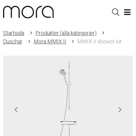
Sök
Men
Startsida
Produkter (alla kategorier)
Duschar
Mora MMIX II
MMIX II shower kit
Item
1
of
4