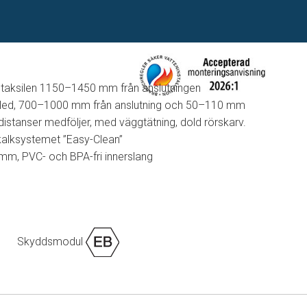
å taksilen 1150–1450 mm från anslutningen
höjdled, 700–1000 mm från anslutning och 50–110 mm
istanser medföljer, med väggtätning, dold rörskarv.
alksystemet ”Easy-Clean”
m, PVC- och BPA-fri innerslang
Skyddsmodul