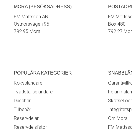
MORA (BESÖKSADRESS)
POSTADR
FM Mattsson AB
FM Mattss
Östnorsvägen 95
Box 480
792 95 Mora
792 27 Mo
POPULÄRA KATEGORIER
SNABBLÄ
Köksblandare
Garantivillk
Tvättställsblandare
Felanmälan
Duschar
Skötsel oc
Tillbehör
Integritetsp
Reservdelar
Om Mora
Reservdelslistor
FM Mattss