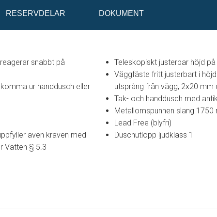
RESERVDELAR
DOKUMENT
reagerar snabbt på
Teleskopiskt justerbar höjd p
Väggfäste fritt justerbart i 
a komma ur handdusch eller
utsprång från vägg, 2x20 mm d
Tak- och handdusch med antik
Metallomspunnen slang 1750 m
Lead Free (blyfri)
uppfyller även kraven med
Duschutlopp ljudklass 1
r Vatten § 5.3