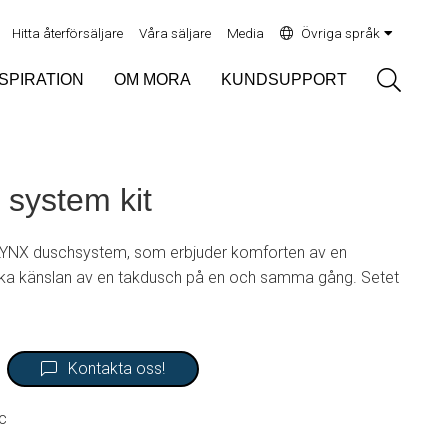
Hitta återförsäljare
Våra säljare
Media
Övriga språk
Sök
NSPIRATION
OM MORA
KUNDSUPPORT
system kit
 LYNX duschsystem, som erbjuder komforten av en
ska känslan av en takdusch på en och samma gång. Setet
Kontakta oss!
c