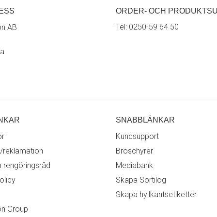
ESS
ORDER- OCH PRODUKTS
Tel:
0250-59 64 50
on AB
ra
NKAR
SNABBLÄNKAR
or
Kundsupport
/reklamation
Broschyrer
h rengöringsråd
Mediabank
olicy
Skapa Sortilog
Skapa hyllkantsetiketter
on Group