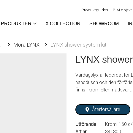
Produktguiden
BIM-objekt
PRODUKTER
X COLLECTION
SHOWROOM
I
r
Mora LYNX
LYNX shower system kit
LYNX shower 
Vardagslyx är ledordet för
handdusch och den förföri
finns i krom eller mattsvart.
Återförsäljare
Utförande
Krom, 160 c/
Art.nr
341800