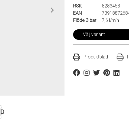
RSK
8283453
EAN
7391887268
Flöde 3 bar
7,6 l/min
Välj variant
Produktblad
Facebook
Instagram
Twitter
Pinterest
Linkedi