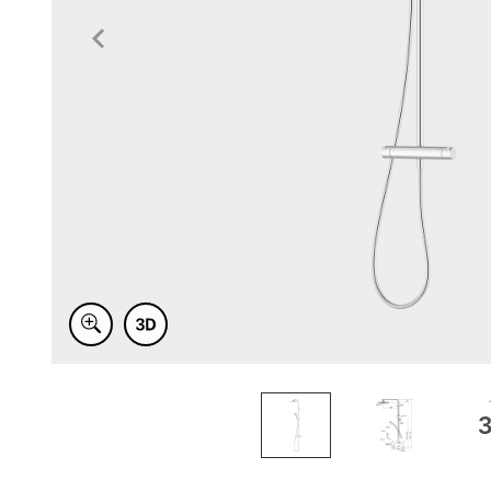
Item
1
of
3