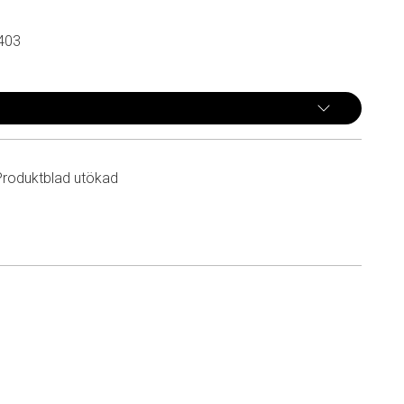
403
Produktblad utökad
n