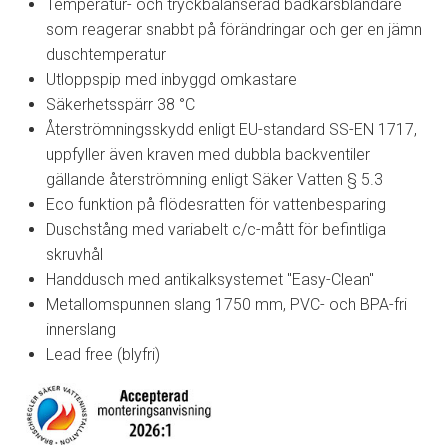
Temperatur- och tryckbalanserad badkarsblandare
som reagerar snabbt på förändringar och ger en jämn
duschtemperatur
Utloppspip med inbyggd omkastare
Säkerhetsspärr 38 °C
Återströmningsskydd enligt EU-standard SS-EN 1717,
uppfyller även kraven med dubbla backventiler
gällande återströmning enligt Säker Vatten § 5.3
Eco funktion på flödesratten för vattenbesparing
Duschstång med variabelt c/c-mått för befintliga
skruvhål
Handdusch med antikalksystemet "Easy-Clean"
Metallomspunnen slang 1750 mm, PVC- och BPA-fri
innerslang
Lead free (blyfri)