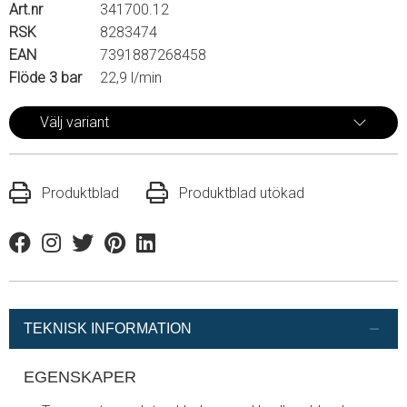
Art.nr
341700.12
RSK
8283474
EAN
7391887268458
Flöde 3 bar
22,9 l/min
Välj variant
Produktblad
Produktblad utökad
Facebook
Instagram
Twitter
Pinterest
Linkedin
TEKNISK INFORMATION
EGENSKAPER