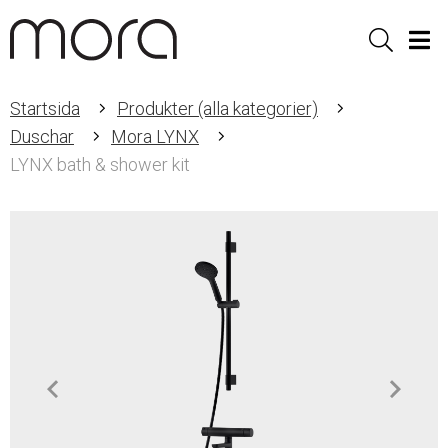
Sök
Men
Startsida
Produkter (alla kategorier)
Duschar
Mora LYNX
LYNX bath & shower kit
Item
1
of