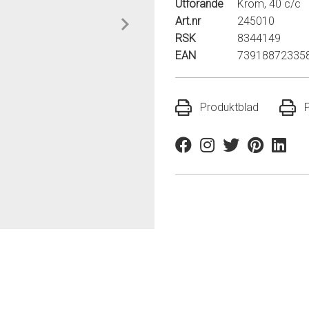
Utförande
Krom, 40 c/c
Art.nr
245010
RSK
8344149
EAN
73918872335
Produktblad
Facebook
Instagram
Twitter
Pinterest
Linkedi