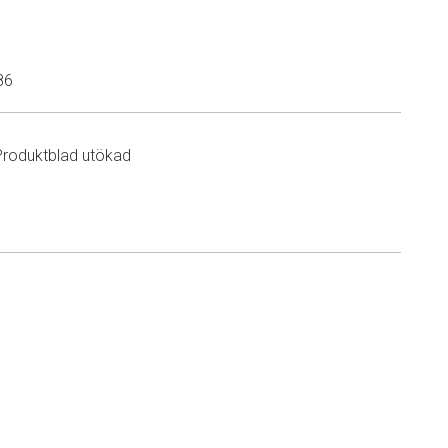
86
Produktblad utökad
n