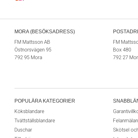
MORA (BESÖKSADRESS)
POSTADR
FM Mattsson AB
FM Mattss
Östnorsvägen 95
Box 480
792 95 Mora
792 27 Mo
POPULÄRA KATEGORIER
SNABBLÄ
Köksblandare
Garantivillk
Tvättställsblandare
Felanmälan
Duschar
Skötsel oc