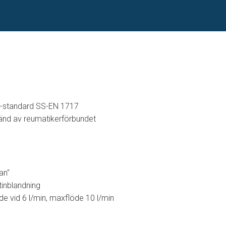
U-standard SS-EN 1717
änd av reumatikerförbundet
an"
tinblandning
de vid 6 l/min, maxflöde 10 l/min