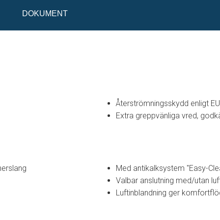
DOKUMENT
Återströmningsskydd enligt E
Extra greppvänliga vred, godk
nerslang
Med antikalksystem "Easy-Cle
Valbar anslutning med/utan luf
Luftinblandning ger komfortflö