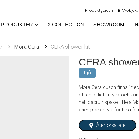
Produktguiden
BIM-objekt
PRODUKTER
X COLLECTION
SHOWROOM
I
r
Mora Cera
CERA shower kit
CERA shower 
Utgått
Mora Cera dusch finns i fler
ett enhetligt intryck och kän
helt badrumspaket. Hela Mor
energisäkert val för hela fam
Återförsäljare