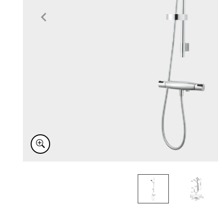
Item
1
of
2