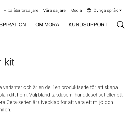
Hitta återförsäljare
Våra säljare
Media
Övriga språk
Sök
NSPIRATION
OM MORA
KUNDSUPPORT
kit
a varianter och är en del i en produktserie för att skapa
sla i ditt hem. Välj bland takdusch-, handduschset eller ett
a Cera-serien är utvecklad för att vara ett miljö och
iljen.