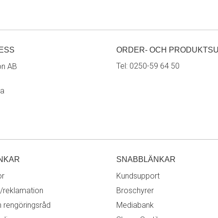
ESS
ORDER- OCH PRODUKTS
Tel:
0250-59 64 50
on AB
ra
NKAR
SNABBLÄNKAR
or
Kundsupport
/reklamation
Broschyrer
h rengöringsråd
Mediabank