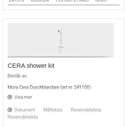
CERA shower kit
Består av:
Mora Cera Duschblandare (art.nr. 241100
):
Visa mer
Säkerhetsspärr 38° och 42°
Eco-stopp
Dokument
Måttskiss
Reservdelslista
Återströmningsskydd enligt EU-standard SS-EN 1717
Reservdelslista
Extra greppvänliga vred, godkänd av