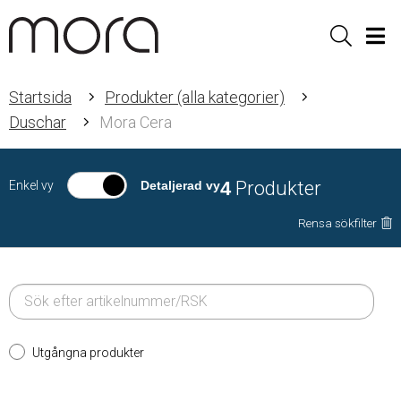
Sök
Men
Startsida
Produkter (alla kategorier)
Duschar
Mora Cera
4
Produkter
Enkel vy
Detaljerad vy
Rensa sökfilter
Utgångna produkter