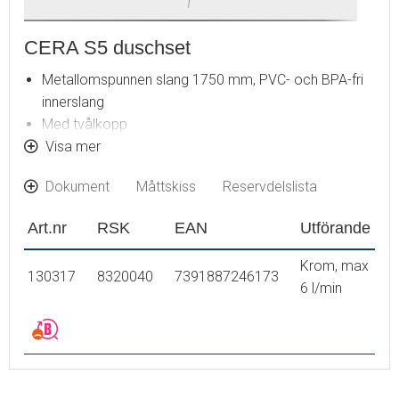
CERA S5 duschset
Metallomspunnen slang 1750 mm, PVC- och BPA-fri
innerslang
Med tvålkopp
Med variabelt c/c-mått för befintliga skruvhål
Visa mer
Med antikalksystem "Easy-Clean"
Dokument
Måttskiss
Reservdelslista
Valbar anslutning med/utan luftinblandning
Luftinblandning ger komfortflöde vid 6 l/min
Art.nr
RSK
EAN
Utförande
Krom, max
130317
8320040
7391887246173
6 l/min