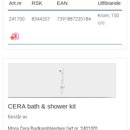
reumatikerförbundet
Art.nr
RSK
EAN
Utförande
Mora Cera Duschanordning (art.nr. 130316)
:
Krom, 150
241700
8344207
7391887235184
Metallomspunnen slang 1750 mm, PVC- och BPA-fri
c/c
innerslang
Med tvålkopp
Med variabelt c/c-mått för befintliga skruvhål
Med antikalksystem "Easy-Clean"
Valbar anslutning med/utan luftinblandning
Luftinblandning ger komfortflöde vid 6 l/min,
maxflöde 10 l/min
Energieffektivt duschpaket med forcerbart Eco-stop
CERA bath & shower kit
Består av:
Mora Cera Badkarsblandare (art.nr. 240100):