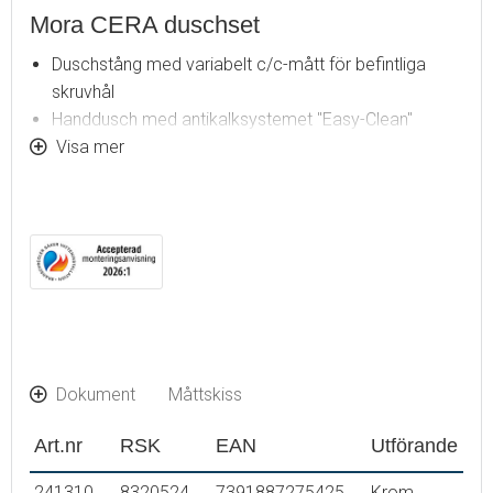
Mora CERA duschset
Duschstång med variabelt c/c-mått för befintliga
skruvhål
Handdusch med antikalksystemet "Easy-Clean"
Metallomspunnen slang 1750 mm, PVC- och BPA-fri
Visa mer
innerslang
Med tvålhylla
Lead free (blyfri)
Dokument
Måttskiss
Art.nr
RSK
EAN
Utförande
241310
8320524
7391887275425
Krom
7