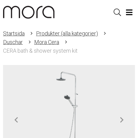
Sök
Men
Startsida
Produkter (alla kategorier)
Duschar
Mora Cera
CERA bath & shower system kit
Item
1
of