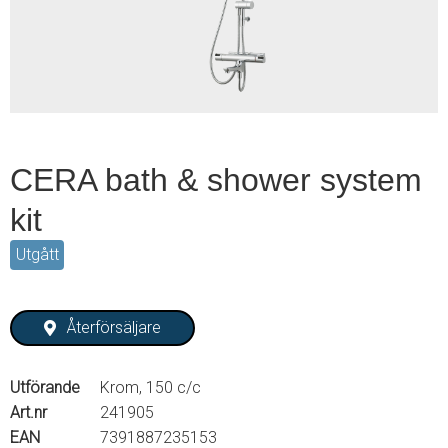
2
CERA bath & shower system
kit
Utgått
Återförsäljare
Utförande
Krom, 150 c/c
Art.nr
241905
EAN
7391887235153