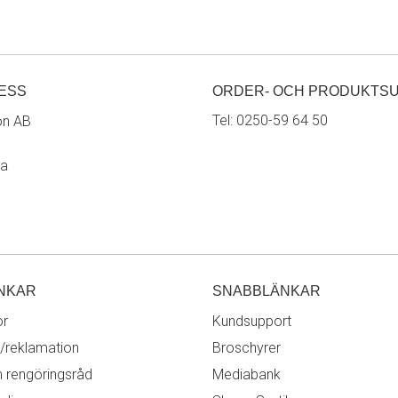
ESS
ORDER- OCH PRODUKTS
Tel:
0250-59 64 50
on AB
ra
NKAR
SNABBLÄNKAR
or
Kundsupport
/reklamation
Broschyrer
h rengöringsråd
Mediabank