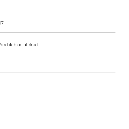
97
Produktblad utökad
n