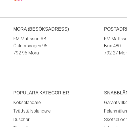
MORA (BESÖKSADRESS)
POSTADR
FM Mattsson AB
FM Mattss
Östnorsvägen 95
Box 480
792 95 Mora
792 27 Mo
POPULÄRA KATEGORIER
SNABBLÄ
Köksblandare
Garantivillk
Tvättställsblandare
Felanmälan
Duschar
Skötsel oc