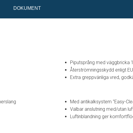
DOKUMENT
Piputsprång med väggbricka
Återströmningsskydd enligt E
Extra greppvänliga vred, godk
nerslang
Med antikalksystem "Easy-Cle
Valbar anslutning med/utan luf
Luftinblandning ger komfortflö