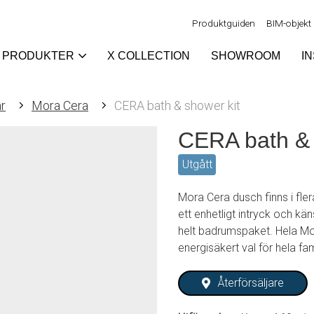
Produktguiden
BIM-objekt
PRODUKTER
X COLLECTION
SHOWROOM
I
r
Mora Cera
CERA bath & shower kit
CERA bath & 
Utgått
Mora Cera dusch finns i fler
ett enhetligt intryck och kän
helt badrumspaket. Hela Mor
energisäkert val för hela fam
Återförsäljare