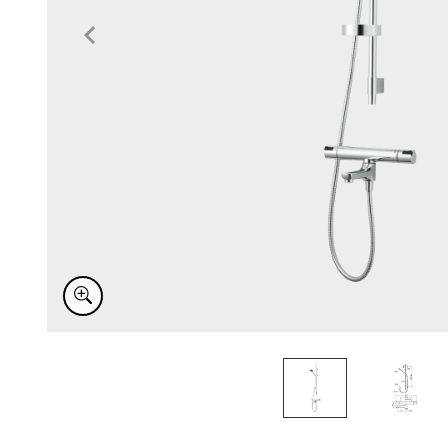
Item
1
of
2