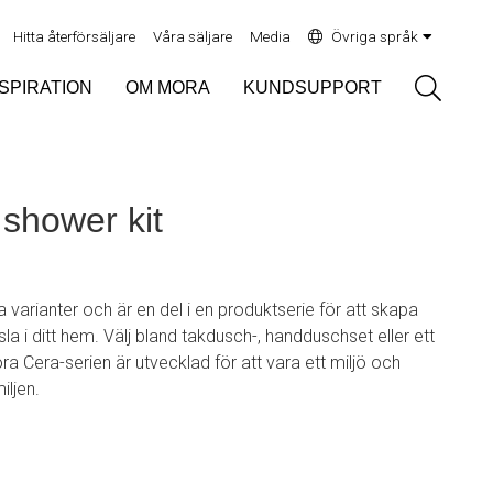
Hitta återförsäljare
Våra säljare
Media
Övriga språk
Sök
NSPIRATION
OM MORA
KUNDSUPPORT
shower kit
a varianter och är en del i en produktserie för att skapa
sla i ditt hem. Välj bland takdusch-, handduschset eller ett
a Cera-serien är utvecklad för att vara ett miljö och
iljen.