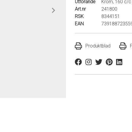
Utförande
Krom, 160 c/c
Art.nr
241800
RSK
8344151
EAN
73918872355
Produktblad
Facebook
Instagram
Twitter
Pinterest
Linkedi