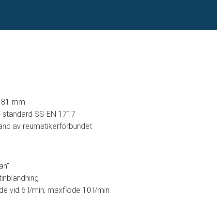
 181 mm
U-standard SS-EN 1717
änd av reumatikerförbundet
an"
tinblandning
de vid 6 l/min, maxflöde 10 l/min