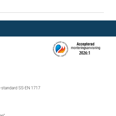
n
U-standard SS-EN 1717
an"