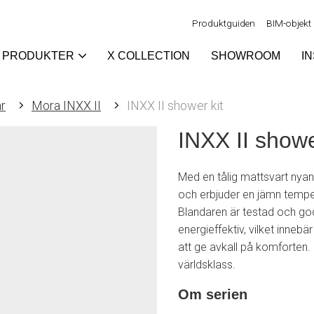
Produktguiden
BIM-objekt
PRODUKTER
X COLLECTION
SHOWROOM
I
r
Mora INXX II
INXX II shower kit
INXX II showe
Med en tålig mattsvart nya
och erbjuder en jämn temper
Blandaren är testad och go
energieffektiv, vilket innebä
att ge avkall på komforten.
världsklass.
Om serien