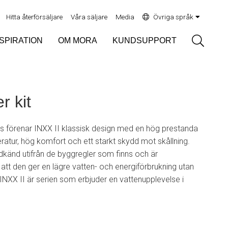
Hitta återförsäljare
Våra säljare
Media
Övriga språk
Sök
NSPIRATION
OM MORA
KUNDSUPPORT
r kit
ns förenar INXX II klassisk design med en hög prestanda
atur, hög komfort och ett starkt skydd mot skållning.
dkänd utifrån de byggregler som finns och är
r att den ger en lägre vatten- och energiförbrukning utan
 INXX II är serien som erbjuder en vattenupplevelse i