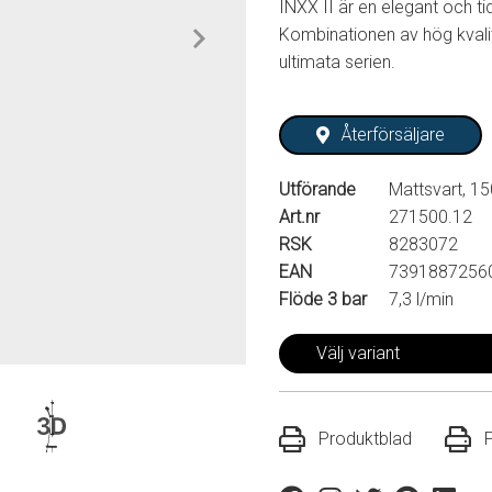
INXX II är en elegant och ti
Kombinationen av hög kvalit
ultimata serien.
Återförsäljare
Utförande
Mattsvart, 15
Art.nr
271500.12
RSK
8283072
EAN
7391887256
Flöde 3 bar
7,3 l/min
Välj variant
Produktblad