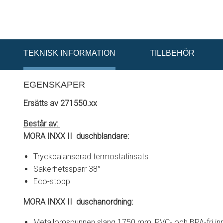
TEKNISK INFORMATION
TILLBEHÖR
EGENSKAPER
Ersätts av 271550.xx
Består av:
MORA INXX II
duschblandare:
Tryckbalanserad termostatinsats
Säkerhetsspärr 38°
Eco-stopp
MORA INXX II
duschanordning:
Metallomspunnen slang 1750 mm, PVC- och BPA-fri in