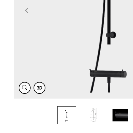
Item
1
of
4