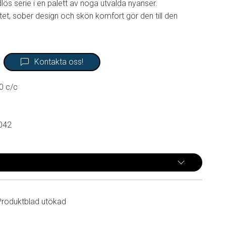
dlös serie i en palett av noga utvalda nyanser.
et, sober design och skön komfort gör den till den
Kontakta oss!
0 c/c
042
Produktblad utökad