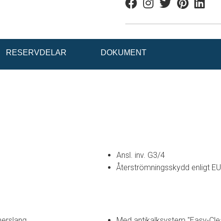
Facebook
Instagram
Twitter
Pinterest
Linkedi
RESERVDELAR
DOKUMENT
Ansl. inv. G3/4
Återströmningsskydd enligt E
nerslang
Med antikalksystem "Easy-Cle