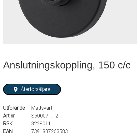
1
of
2
Anslutningskoppling, 150 c/c
Återförsäljare
Utförande
Mattsvart
Art.nr
S600071.12
RSK
8228011
EAN
7391887263583