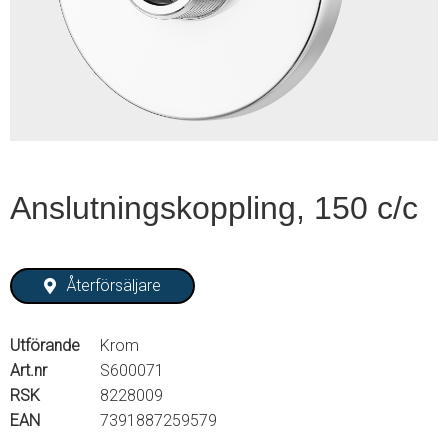
1
of
2
Anslutningskoppling, 150 c/c
Återförsäljare
Utförande
Krom
Art.nr
S600071
RSK
8228009
EAN
7391887259579