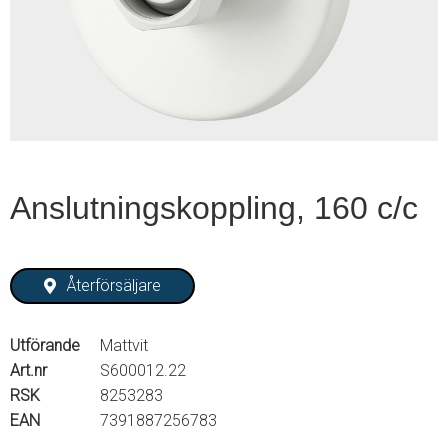
1
of
3
Anslutningskoppling, 160 c/c
Återförsäljare
Utförande
Mattvit
Art.nr
S600012.22
RSK
8253283
EAN
7391887256783