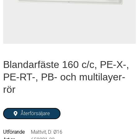
1
of
2
Blandarfäste 160 c/c, PE-X-,
PE-RT-, PB- och multilayer-
rör
Återförsäljare
Utförande
Mattvit, D: Ø16