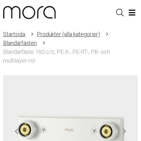
Sök
Men
Startsida
Produkter (alla kategorier)
Blandarfästen
Blandarfäste 160 c/c, PE-X-, PE-RT-, PB- och
multilayer-rör
Item