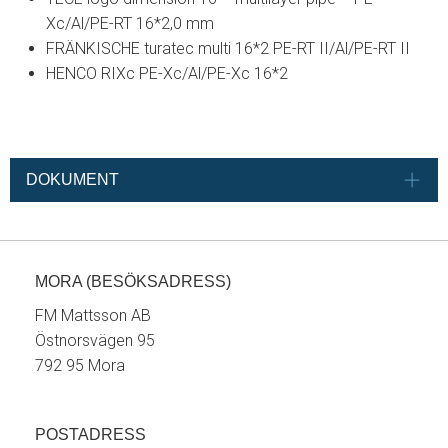
Xc/Al/PE-RT 16*2,0 mm
FRÄNKISCHE turatec multi 16*2 PE-RT II/Al/PE-RT II
HENCO RIXc PE-Xc/Al/PE-Xc 16*2
DOKUMENT
MORA (BESÖKSADRESS)
FM Mattsson AB
Östnorsvägen 95
792 95 Mora
POSTADRESS