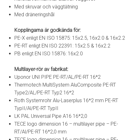
Med skruvar och väggtätning
Med dräneringshål
Kopplingarna är godkända för:
PE-X enligt EN ISO 15875: 15x2.5, 16x2.0 & 16x2.2
PE-RT enligt EN ISO 22391: 15x2.5 & 16x2.2
PB enligt EN ISO 15876: 16x2.0
Multilayer-rör av fabrikat:
Uponor UNI PIPE PE-RT/AL/PE-RT 16*2
Thermotech MultiSystem AluComposite PE-RT
Type2/AL/PE-RT Typ2 16*2
Roth Systemrohr Alu-Laserplus 16*2 mm PE-RT
TypII/Al/PE-RT TypII
LK PAL Universal Pipe A16 16*2,0
TECE logo dimension 16 – multilayer pipe – PE-
RT/Al/PE-RT 16*2,0 mm
TECE logo dimension 16 – multilayer pipe – PE-