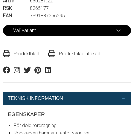
Art.nr
650281.22
RSK
8265177
EAN
7391887256295
Välj variant
Produktblad
Produktblad utökad
Facebook
Instagram
Twitter
Pinterest
Linkedin
TEKNISK INFORMATION
EGENSKAPER
För dold rördragning
Rörskarven hamnar utanför vägglivet