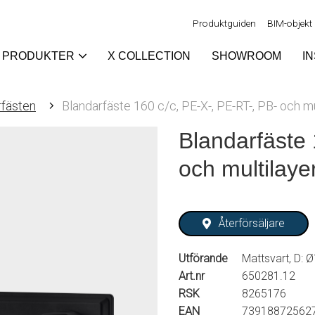
Produktguiden
BIM-objekt
PRODUKTER
X COLLECTION
SHOWROOM
I
rfästen
Blandarfäste 160 c/c, PE-X-, PE-RT-, PB- och mu
Blandarfäste 
och multilaye
Återförsäljare
Utförande
Mattsvart, D: 
Art.nr
650281.12
RSK
8265176
EAN
73918872562