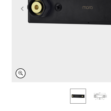
Item
1
of
2