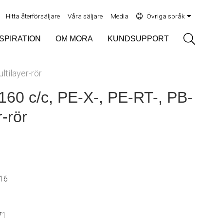
Hitta återförsäljare
Våra säljare
Media
Övriga språk
Sök
NSPIRATION
OM MORA
KUNDSUPPORT
ltilayer-rör
160 c/c, PE-X-, PE-RT-, PB-
r-rör
Ø16
71