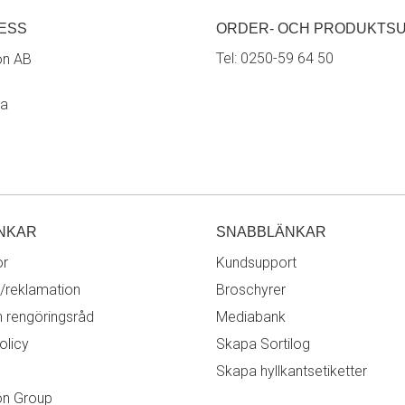
ESS
ORDER- OCH PRODUKTS
Tel:
0250-59 64 50
on AB
ra
NKAR
SNABBLÄNKAR
or
Kundsupport
/reklamation
Broschyrer
h rengöringsråd
Mediabank
olicy
Skapa Sortilog
Skapa hyllkantsetiketter
on Group