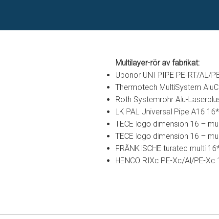
Multilayer-rör av fabrikat:
Uponor UNI PIPE PE-RT/AL/P
Thermotech MultiSystem Alu
Roth Systemrohr Alu-Laserplu
LK PAL Universal Pipe A16 16
TECE logo dimension 16 – mul
TECE logo dimension 16 – mul
FRÄNKISCHE turatec multi 16*
HENCO RIXc PE-Xc/Al/PE-Xc 