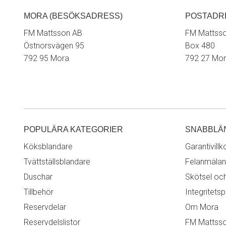
MORA (BESÖKSADRESS)
POSTADR
FM Mattsson AB
FM Mattss
Östnorsvägen 95
Box 480
792 95 Mora
792 27 Mo
POPULÄRA KATEGORIER
SNABBLÄ
Köksblandare
Garantivillk
Tvättställsblandare
Felanmälan
Duschar
Skötsel oc
Tillbehör
Integritetsp
Reservdelar
Om Mora
Reservdelslistor
FM Mattss