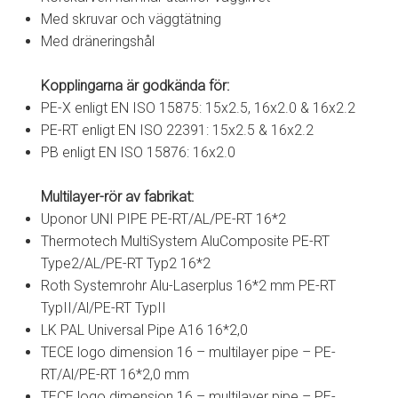
Med skruvar och väggtätning
Med dräneringshål
Kopplingarna är godkända för:
PE-X enligt EN ISO 15875: 15x2.5, 16x2.0 & 16x2.2
PE-RT enligt EN ISO 22391: 15x2.5 & 16x2.2
PB enligt EN ISO 15876: 16x2.0
Multilayer-rör av fabrikat:
Uponor UNI PIPE PE-RT/AL/PE-RT 16*2
Thermotech MultiSystem AluComposite PE-RT
Type2/AL/PE-RT Typ2 16*2
Roth Systemrohr Alu-Laserplus 16*2 mm PE-RT
TypII/Al/PE-RT TypII
LK PAL Universal Pipe A16 16*2,0
TECE logo dimension 16 – multilayer pipe – PE-
RT/Al/PE-RT 16*2,0 mm
TECE logo dimension 16 – multilayer pipe – PE-