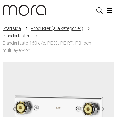
Sök
Men
Startsida
Produkter (alla kategorier)
Blandarfästen
Blandarfäste 160 c/c, PE-X-, PE-RT-, PB- och
multilayer-rör
Item