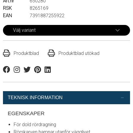
Art.nr
650280
RSK
8265169
EAN
7391887255922
Välj variant
Produktblad
Produktblad utökad
Facebook
Instagram
Twitter
Pinterest
Linkedin
TEKNISK INFORMATION
EGENSKAPER
För dold rördragning
Rörskarven hamnar utanför vägglivet