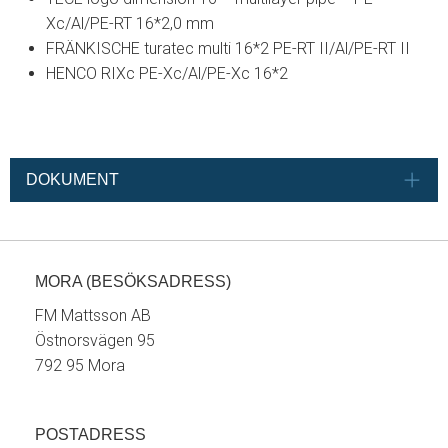
Xc/Al/PE-RT 16*2,0 mm
FRÄNKISCHE turatec multi 16*2 PE-RT II/Al/PE-RT II
HENCO RIXc PE-Xc/Al/PE-Xc 16*2
DOKUMENT
MORA (BESÖKSADRESS)
FM Mattsson AB
Östnorsvägen 95
792 95 Mora
POSTADRESS