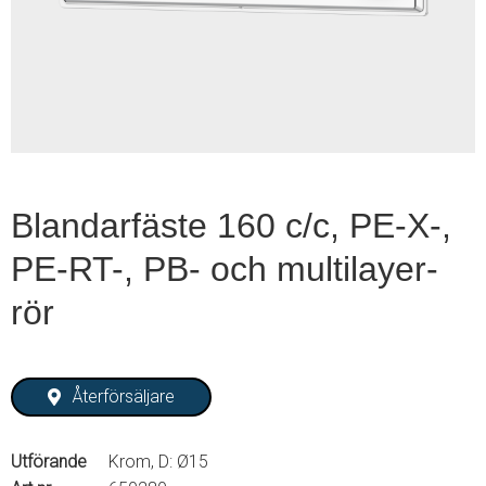
1
of
2
Blandarfäste 160 c/c, PE-X-,
PE-RT-, PB- och multilayer-
rör
Återförsäljare
Utförande
Krom, D: Ø15