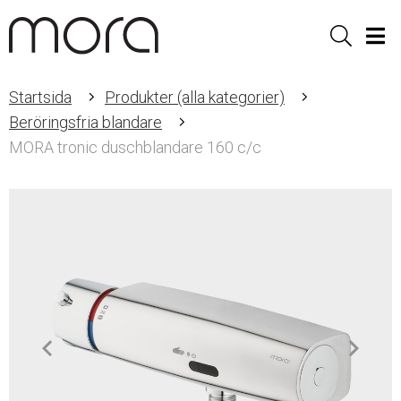
Sök
Men
Startsida
Produkter (alla kategorier)
Beröringsfria blandare
MORA tronic duschblandare 160 c/c
Item
1
of