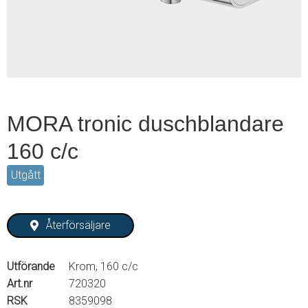
2
MORA tronic duschblandare
160 c/c
Utgått
Återförsäljare
Utförande
Krom, 160 c/c
Art.nr
720320
RSK
8359098