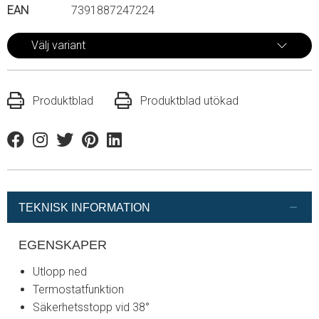
EAN
7391887247224
Välj variant
Produktblad
Produktblad utökad
Facebook
Instagram
Twitter
Pinterest
Linkedin
TEKNISK INFORMATION
EGENSKAPER
Utlopp ned
Termostatfunktion
Säkerhetsstopp vid 38°