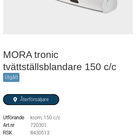
2
MORA tronic
tvättställsblandare 150 c/c
Utgått
Återförsäljare
Utförande
krom, 150 c/c
Art.nr
720301
RSK
8430513