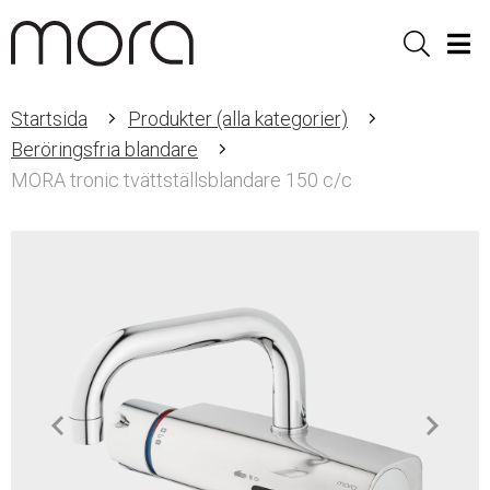
Sök
Men
Startsida
Produkter (alla kategorier)
Beröringsfria blandare
MORA tronic tvättställsblandare 150 c/c
Item
1
of