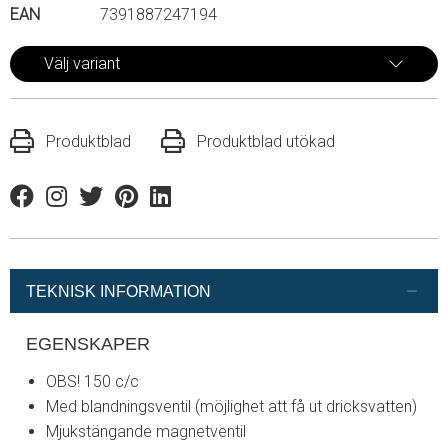
EAN
7391887247194
Välj variant
Produktblad
Produktblad utökad
Facebook
Instagram
Twitter
Pinterest
Linkedin
TEKNISK INFORMATION
EGENSKAPER
OBS! 150 c/c
Med blandningsventil (möjlighet att få ut dricksvatten)
Mjukstängande magnetventil