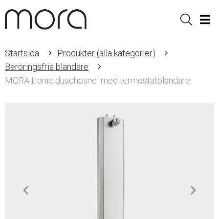
Sök
Men
Startsida
Produkter (alla kategorier)
Beröringsfria blandare
MORA tronic duschpanel med termostatblandare
Item
1
of